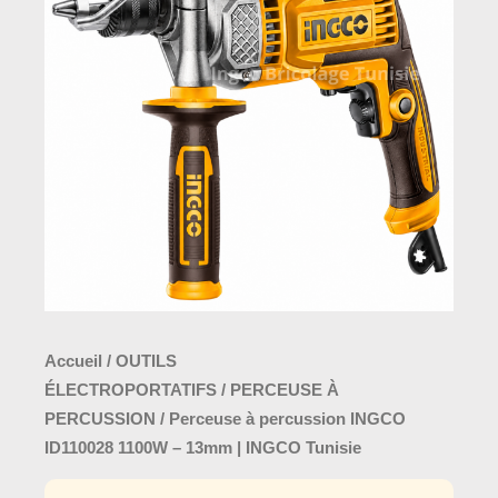
était :
est :
à
125,0
145,000 د.ت.
percussion
INGCO
ID110028
1100W
–
13mm
|
INGCO
Tunisie
Accueil
/
OUTILS
ÉLECTROPORTATIFS
/
PERCEUSE À
PERCUSSION
/ Perceuse à percussion INGCO
ID110028 1100W – 13mm | INGCO Tunisie