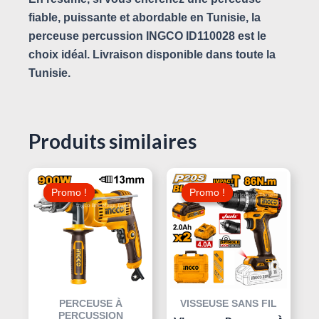
fiable, puissante et abordable en Tunisie, la
perceuse percussion INGCO ID110028
est le
choix idéal. Livraison disponible dans toute la
Tunisie.
Produits similaires
Le
Le
Le
Le
Prix
Prix
Prix
Prix
Promo !
Promo !
Promo !
Promo !
Initial
Actuel
Initial
Actuel
Était :
Est :
Était :
Est :
310,000 د.ت.
95,000 د.ت.
115,000 د.ت.
PERCEUSE À
VISSEUSE SANS FIL
PERCUSSION