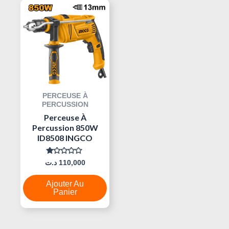
PERCEUSE À
PERCUSSION
Perceuse À
Percussion 850W
ID8508 INGCO
Note
د.ت
110,000
0
Sur
5
Ajouter Au
Panier