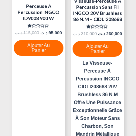
Visseuse-Perceuse À
Perceuse À
Percussion Sans Fil
Percussion INGCO
INGCO 20V Brushless
ID9008 900 W
86 N.m – CIDLI208688
Note
د.ت
115,000
د.ت
95,000
Note
د.ت
310,000
د.ت
260,000
0
0
Sur
Sur
5
5
Ajouter Au
Ajouter Au
Panier
Panier
La Visseuse-
Perceuse À
Percussion INGCO
CIDLI208688 20V
Brushless 86 N.m
Offre Une Puissance
Exceptionnelle Grâce
À Son Moteur Sans
Charbon, Son
Mandrin Métallique