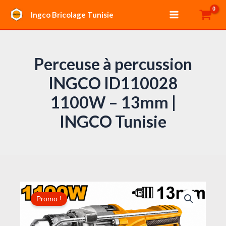
Aller
Main
Ingco Bricolage Tunisie
au
Menu
contenu
Perceuse à percussion
INGCO ID110028
1100W – 13mm |
INGCO Tunisie
Le
Le
quantité
prix
prix
Promo !
de
initial
actuel
Perceuse