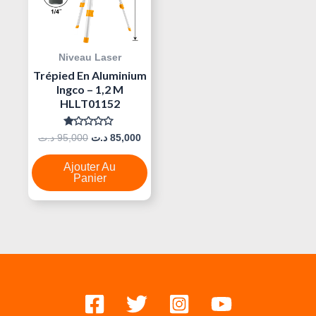
Niveau Laser
Trépied En Aluminium
Ingco – 1,2 M
HLLT01152
Note
د.ت
95,000
د.ت
85,000
0
Sur
5
Ajouter Au
Panier