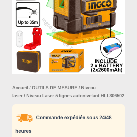
lignes
autonivelant
HLL306502
Accueil
/
OUTILS DE MESURE
/
Niveau
laser
/ Niveau Laser 5 lignes autonivelant HLL306502
Commande expédiée sous 24/48
heures