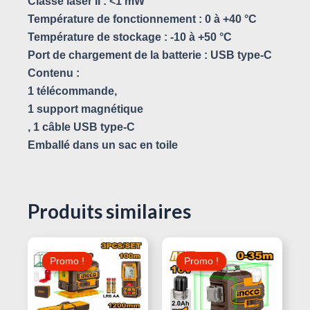
Classe laser II : <1 mW
Température de fonctionnement : 0 à +40 °C
Température de stockage : -10 à +50 °C
Port de chargement de la batterie : USB type-C
Contenu :
1 télécommande,
1 support magnétique
, 1 câble USB type-C
Emballé dans un sac en toile
Produits similaires
Le
Le
Le
Le
Prix
Prix
Prix
Prix
Promo !
Promo !
Promo !
Promo !
Initial
Actuel
Initial
Actuel
Était :
Est :
Était :
Est :
350,000 د.ت.
400,000 د.ت.
530,000 د.ت.