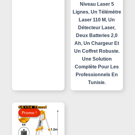
Niveau Laser 5
Lignes, Un Télémètre
Laser 110 M, Un
Détecteur Laser,
Deux Batteries 2,0
Ah, Un Chargeur Et
Un Coffret Robuste.
Une Solution
Complète Pour Les
Professionnels En
Tunisie.
Le
Le
Prix
Prix
Promo !
Promo !
Initial
Actuel
Était :
Est :
85,000 د.ت.
95,000 د.ت.