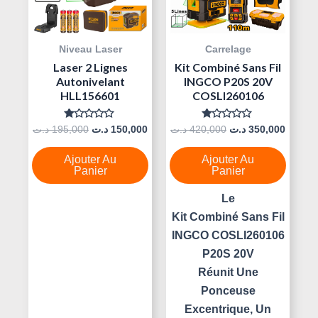
Niveau Laser
Carrelage
Laser 2 Lignes
Kit Combiné Sans Fil
Autonivelant
INGCO P20S 20V
HLL156601
COSLI260106
Note
Note
د.ت
195,000
د.ت
150,000
د.ت
420,000
د.ت
350,000
0
0
Sur
Sur
5
5
Ajouter Au
Ajouter Au
Panier
Panier
Le
Kit Combiné Sans Fil
INGCO COSLI260106
P20S 20V
Réunit Une
Ponceuse
Excentrique, Un