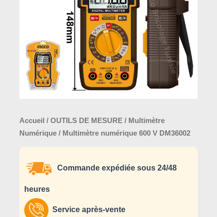
DM36002
Accueil
/
OUTILS DE MESURE
/
Multimètre
Numérique
/ Multimètre numérique 600 V DM36002
Commande expédiée sous 24/48
heures
Service après-vente