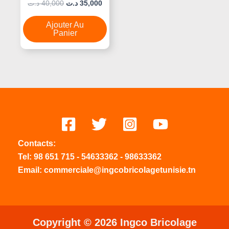
Note
د.ت
40,000
د.ت
35,000
0
Sur
5
Ajouter Au
Panier
Contacts:
Tel:
98 651 715
-
54633
362
-
98633362
Email: commerciale@ingcobricolagetunisie.tn
Copyright © 2026 Ingco Bricolage