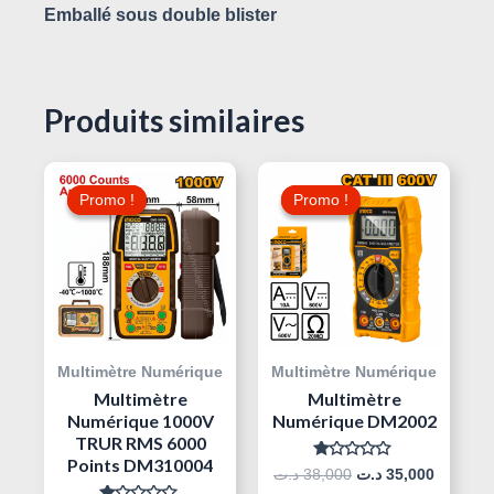
Emballé sous double blister
Produits similaires
Le
Le
Le
Le
Prix
Prix
Prix
Prix
Promo !
Promo !
Promo !
Promo !
Initial
Actuel
Initial
Actuel
Était :
Est :
Était :
Est :
38,000 د.ت.
110,000 د.ت.
140,000 د.ت.
Multimètre Numérique
Multimètre Numérique
Multimètre
Multimètre
Numérique 1000V
Numérique DM2002
TRUR RMS 6000
Points DM310004
Note
د.ت
38,000
د.ت
35,000
0