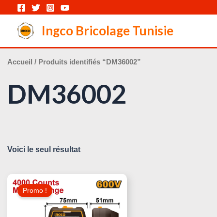
Aller
au
Ingco Bricolage Tunisie
contenu
Accueil
/ Produits identifiés “DM36002”
DM36002
Voici le seul résultat
Le
Le
Prix
Prix
Promo !
Initial
Actuel
Était :
Est :
65,000 د.ت.
85,000 د.ت.