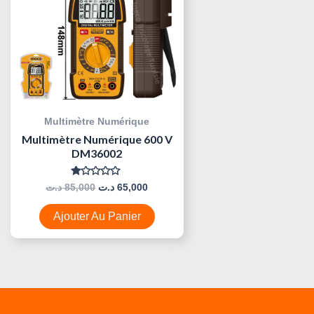
Multimètre Numérique
Multimètre Numérique 600 V
DM36002
Note
د.ت
85,000
د.ت
65,000
0
Sur
5
Ajouter Au Panier