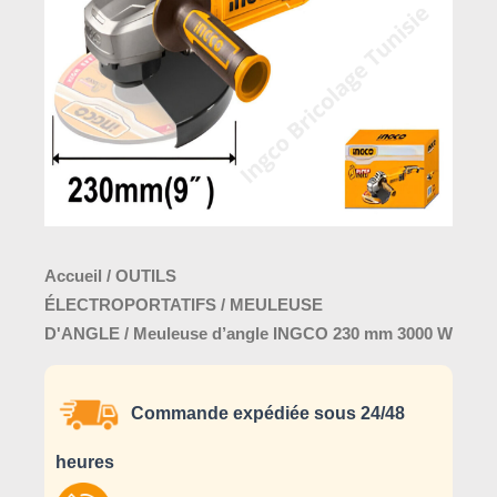
mm
3000
W
Accueil
/
OUTILS
ÉLECTROPORTATIFS
/
MEULEUSE
D'ANGLE
/ Meuleuse d’angle INGCO 230 mm 3000 W
Commande expédiée sous 24/48
heures