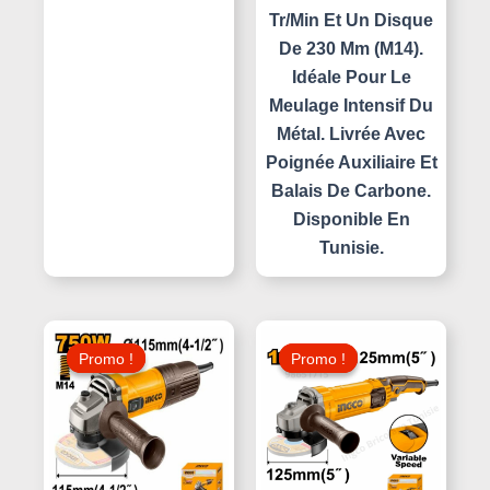
Tr/min Et Un Disque
De 230 Mm (M14).
Idéale Pour Le
Meulage Intensif Du
Métal. Livrée Avec
Poignée Auxiliaire Et
Balais De Carbone.
Disponible En
Tunisie.
Le
Le
Le
Le
Prix
Prix
Prix
Prix
Promo !
Promo !
Promo !
Promo !
Initial
Actuel
Initial
Actuel
Était :
Est :
Était :
Est :
140,000 د.ت.
90,000 د.ت.
115,000 د.ت.