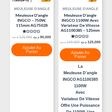
MEULEUSE D'ANGLE
MEULEUSE D'ANGLE
Meuleuse D’angle
Meuleuse D’angle
INGCO – 750W,
INGCO 1100W Avec
115mm AG75028
Variateur De Vitesse
AG1100385 – 125mm
Note
د.ت
115,000
د.ت
90,000
0
Note
د.ت
140,000
د.ت
125,000
Sur
0
5
Ajouter Au
Sur
5
Panier
Ajouter Au
Panier
La
Meuleuse D’angle
INGCO AG1100385
1100W
Avec
Variateur De Vitesse
Offre Une Puissance
De 1100W, Une