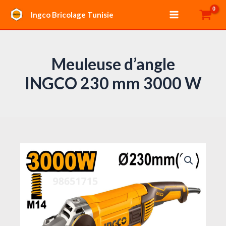
Aller
Main
Ingco Bricolage Tunisie
au
Menu
contenu
Meuleuse d’angle
INGCO 230 mm 3000 W
quantité
de
Meuleuse
d'angle
INGCO
230