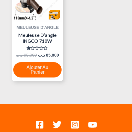
MEULEUSE D'ANGLE
Meuleuse D’angle
INGCO 710W
Note
د.ت
95,000
د.ت
85,000
0
Sur
5
Ajouter Au
Panier