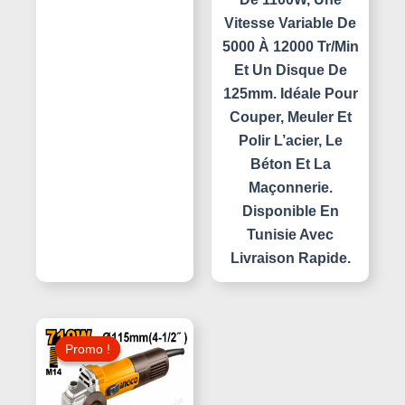
Vitesse Variable De
5000 À 12000 Tr/min
Et Un Disque De
125mm. Idéale Pour
Couper, Meuler Et
Polir L’acier, Le
Béton Et La
Maçonnerie.
Disponible En
Tunisie Avec
Livraison Rapide.
Le
Le
Prix
Prix
Promo !
Promo !
Initial
Actuel
Était :
Est :
85,000 د.ت.
95,000 د.ت.