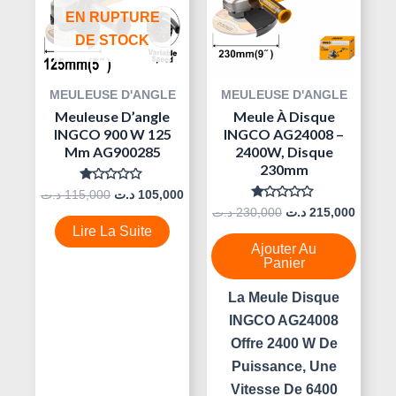
EN RUPTURE
DE STOCK
MEULEUSE D'ANGLE
MEULEUSE D'ANGLE
Meuleuse D’angle
Meule À Disque
INGCO 900 W 125
INGCO AG24008 –
Mm AG900285
2400W, Disque
230mm
Note
د.ت
115,000
د.ت
105,000
0
Note
د.ت
230,000
د.ت
215,000
Sur
0
5
Lire La Suite
Sur
5
Ajouter Au
Panier
La Meule Disque
INGCO AG24008
Offre 2400 W De
Puissance, Une
Vitesse De 6400