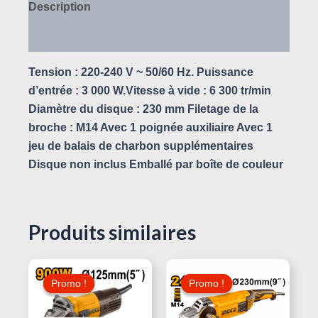
Description
Avis (0)
Tension : 220-240 V ~ 50/60 Hz. Puissance
d’entrée : 3 000 W.Vitesse à vide : 6 300 tr/min
Diamètre du disque : 230 mm Filetage de la
broche : M14 Avec 1 poignée auxiliaire Avec 1
jeu de balais de charbon supplémentaires
Disque non inclus Emballé par boîte de couleur
Produits similaires
Le
Le
Le
Le
Prix
Prix
Prix
Prix
Promo !
Promo !
Promo !
Promo !
Initial
Actuel
Initial
Actuel
Était :
Est :
Était :
Est :
230,000 د.ت.
105,000 د.ت.
115,000 د.ت.