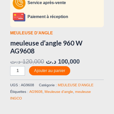
Service après-vente
Paiement à réception
MEULEUSE D'ANGLE
meuleuse d’angle 960 W
AG9608
د.ت
120,000
د.ت
100,000
Ajouter au panier
UGS :
AG9608
Catégorie :
MEULEUSE D'ANGLE
Étiquettes :
AG9608
,
Meuleuse d'angle
,
meuleuse
INGCO