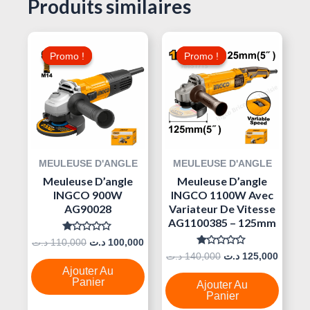
Produits similaires
Le
Le
Le
Le
Prix
Prix
Prix
Prix
Promo !
Promo !
Promo !
Promo !
Initial
Actuel
Initial
Actuel
Était :
Est :
Était :
Est :
140,000 د.ت.
100,000 د.ت.
110,000 د.ت.
MEULEUSE D'ANGLE
MEULEUSE D'ANGLE
Meuleuse D’angle
Meuleuse D’angle
INGCO 900W
INGCO 1100W Avec
AG90028
Variateur De Vitesse
AG1100385 – 125mm
Note
د.ت
110,000
د.ت
100,000
0
Note
د.ت
140,000
د.ت
125,000
Sur
0
5
Ajouter Au
Sur
5
Panier
Ajouter Au
Panier