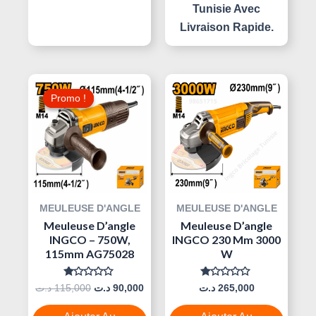
Tunisie Avec
Livraison Rapide.
Le
Le
Prix
Prix
Promo !
Promo !
Initial
Actuel
Était :
Est :
90,000 د.ت.
115,000 د.ت.
MEULEUSE D'ANGLE
MEULEUSE D'ANGLE
Meuleuse D’angle
Meuleuse D’angle
INGCO – 750W,
INGCO 230 Mm 3000
115mm AG75028
W
Note
Note
د.ت
115,000
د.ت
90,000
د.ت
265,000
0
0
Sur
Sur
5
5