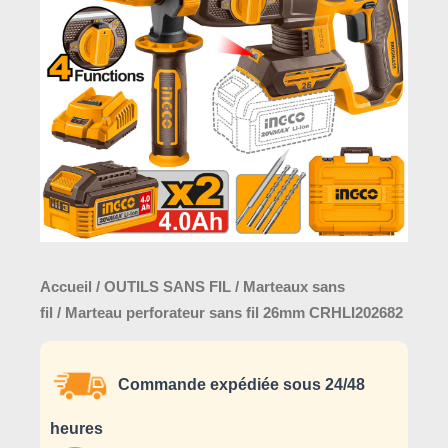
fil
26mm
CRHLI202682
Accueil
/
OUTILS SANS FIL
/
Marteaux sans
fil
/ Marteau perforateur sans fil 26mm CRHLI202682
Commande expédiée sous 24/48
heures