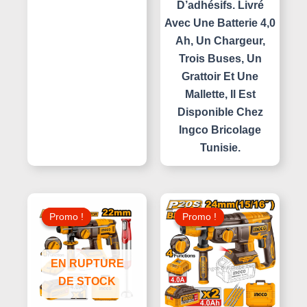
D’adhésifs. Livré
Avec Une Batterie 4,0
Ah, Un Chargeur,
Trois Buses, Un
Grattoir Et Une
Mallette, Il Est
Disponible Chez
Ingco Bricolage
Tunisie.
Le
Le
Le
Le
Prix
Prix
Prix
Prix
Promo !
Promo !
Promo !
Promo !
Initial
Actuel
Initial
Actuel
Était :
Est :
Était :
Est :
350,000 د.ت.
290,000 د.ت.
305,000 د.ت.
EN RUPTURE
DE STOCK