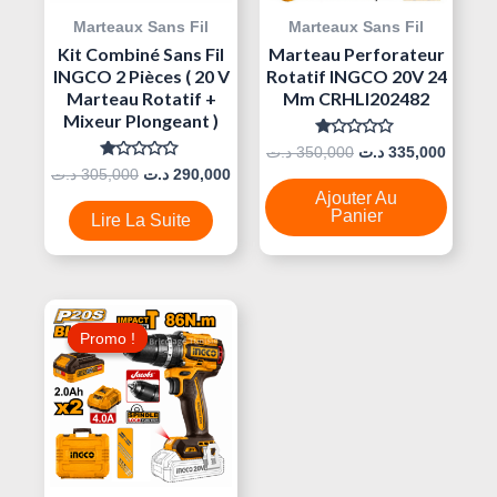
Marteaux Sans Fil
Marteaux Sans Fil
Kit Combiné Sans Fil
Marteau Perforateur
INGCO 2 Pièces ( 20 V
Rotatif INGCO 20V 24
Marteau Rotatif +
Mm CRHLI202482
Mixeur Plongeant )
Note
د.ت
350,000
د.ت
335,000
0
Note
د.ت
305,000
د.ت
290,000
Sur
0
5
Ajouter Au
Sur
5
Panier
Lire La Suite
Le
Le
Prix
Prix
Promo !
Promo !
Initial
Actuel
Était :
Est :
260,000 د.ت.
310,000 د.ت.