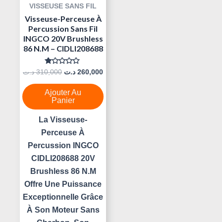
VISSEUSE SANS FIL
Visseuse-Perceuse À
Percussion Sans Fil
INGCO 20V Brushless
86 N.m – CIDLI208688
Note
د.ت
310,000
د.ت
260,000
0
Sur
5
Ajouter Au
Panier
La Visseuse-
Perceuse À
Percussion INGCO
CIDLI208688 20V
Brushless 86 N.m
Offre Une Puissance
Exceptionnelle Grâce
À Son Moteur Sans