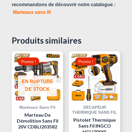
recommandons de découvrir notre catalogue :
Marteaux sans fil
Produits similaires
Le
Le
Le
Le
Prix
Prix
Prix
Prix
Promo !
Promo !
Promo !
Promo !
Initial
Actuel
Initial
Actuel
Était :
Est :
Était :
Est :
195,000 د.ت.
470,000 د.ت.
510,000 د.ت.
EN RUPTURE
DE STOCK
Marteaux Sans Fil
DECAPEUR
THERMIQUE SANS FIL
Marteau De
Pistolet Thermique
Démolition Sans Fil
Sans Fil INGCO
20V CDBLI203582
HGLI20065