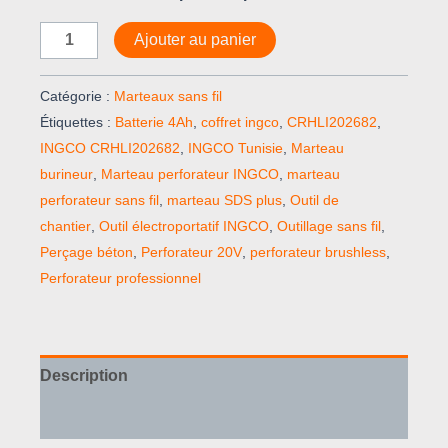
Ajouter au panier
Catégorie :
Marteaux sans fil
Étiquettes :
Batterie 4Ah
,
coffret ingco
,
CRHLI202682
,
INGCO CRHLI202682
,
INGCO Tunisie
,
Marteau
burineur
,
Marteau perforateur INGCO
,
marteau
perforateur sans fil
,
marteau SDS plus
,
Outil de
chantier
,
Outil électroportatif INGCO
,
Outillage sans fil
,
Perçage béton
,
Perforateur 20V
,
perforateur brushless
,
Perforateur professionnel
Description
Avis (0)