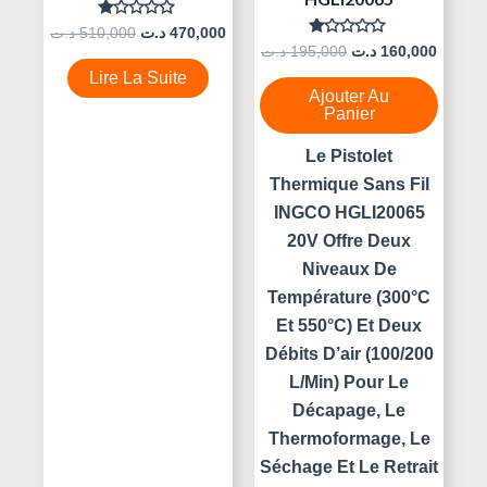
Note
د.ت
510,000
د.ت
470,000
0
Note
د.ت
195,000
د.ت
160,000
Sur
0
5
Sur
Lire La Suite
5
Ajouter Au
Panier
Le Pistolet
Thermique Sans Fil
INGCO HGLI20065
20V Offre Deux
Niveaux De
Température (300°C
Et 550°C) Et Deux
Débits D’air (100/200
L/min) Pour Le
Décapage, Le
Thermoformage, Le
Séchage Et Le Retrait