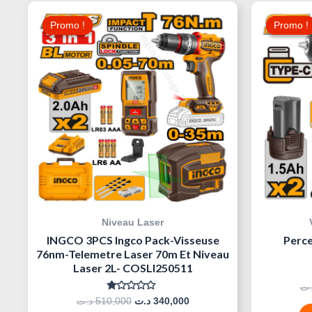
Le
Le
Prix
Prix
Promo !
Promo !
Promo !
Promo !
Initial
Actuel
Était :
Est :
340,000 د.ت.
510,000 د.ت.
Niveau Laser
INGCO 3PCS Ingco Pack-Visseuse
Perce
76nm-Telemetre Laser 70m Et Niveau
Laser 2L- COSLI250511
.ت
Note
د.ت
510,000
د.ت
340,000
0