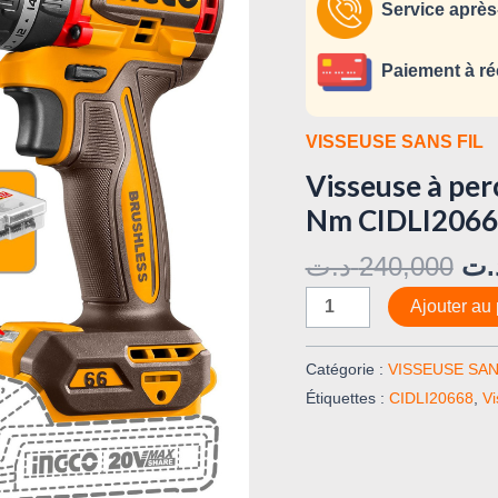
fil
Service après
et
sans
Paiement à ré
charbon
66
VISSEUSE SANS FIL
Nm
Visseuse à per
CIDLI20668
Nm CIDLI206
د.ت
240,000
.ت
Ajouter au 
Catégorie :
VISSEUSE SAN
Étiquettes :
CIDLI20668
,
Vi