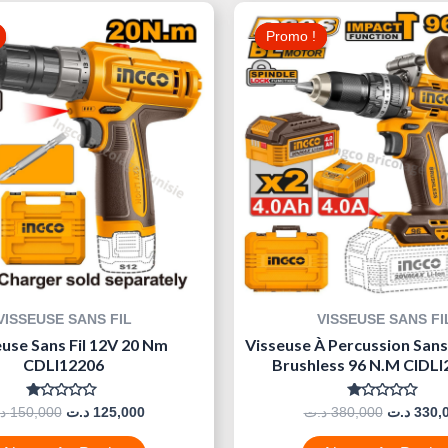
Le
Le
Le
Prix
Prix
Prix
Promo !
Promo !
Initial
Actuel
Initial
Était :
Est :
Était :
125,000 د.ت.
150,000 د.ت.
VISSEUSE SANS FIL
VISSEUSE SANS FI
use Sans Fil 12V 20 Nm
Visseuse À Percussion Sans
CDLI12206
Brushless 96 N.m CIDL
Note
Note
د
150,000
د.ت
125,000
د.ت
380,000
د.ت
330,
0
0
Sur
Sur