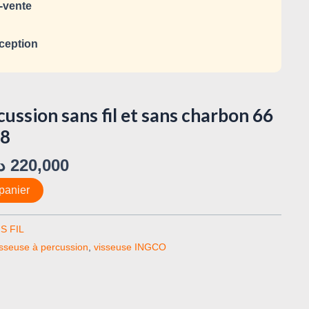
-vente
ception
cussion sans fil et sans charbon 66
68
د
220,000
panier
S FIL
sseuse à percussion
,
visseuse INGCO