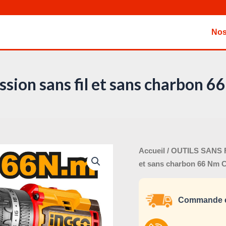
Nos
ssion sans fil et sans charbon
Le
quantité
Accueil
/
OUTILS SANS 
pri
de
et sans charbon 66 Nm 
ini
Visseuse
éta
à
Commande e
percussion
sans