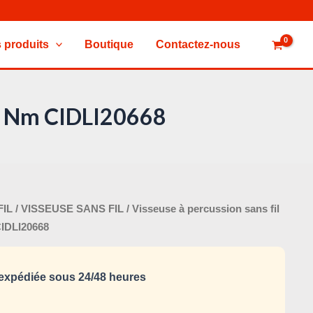
 produits
Boutique
Contactez-nous
 66 Nm CIDLI20668
Le
FIL
/
VISSEUSE SANS FIL
/ Visseuse à percussion sans fil
x
prix
CIDLI20668
tial
actuel
it :
est :
xpédiée sous 24/48 heures
220,000 د.ت.
240,000 د.ت.