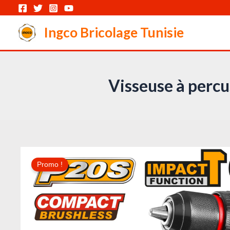
Aller
au
Ingco Bricolage Tunisie
contenu
Visseuse à percu
Promo !