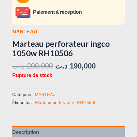
Paiement à réception
MARTEAU
Marteau perforateur ingco
1050w RH10506
د.ت
200,000
د.ت
190,000
Rupture de stock
Catégorie :
MARTEAU
Étiquettes :
Marteau perforateur
,
RH10506
Description