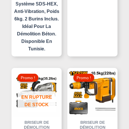
Système SDS-HEX,
Anti-Vibration, Poids
6kg. 2 Burins Inclus.
Idéal Pour La
Démolition Béton.
Disponible En
Tunisie.
Le
Le
Le
Le
Prix
Prix
Prix
Prix
Promo !
Promo !
Promo !
Promo !
Initial
Actuel
Initial
Actuel
Était :
Est :
Était :
Est :
610,000 د.ت.
570,000 د.ت.
615,000 د.ت.
EN RUPTURE
DE STOCK
BRISEUR DE
BRISEUR DE
DÉMOLITION
DÉMOLITION