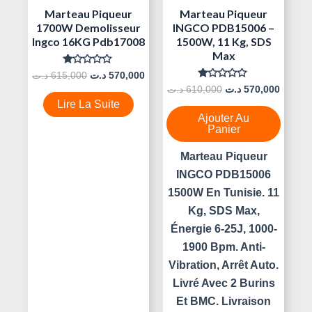
Marteau Piqueur
Marteau Piqueur
1700W Demolisseur
INGCO PDB15006 –
Ingco 16KG Pdb17008
1500W, 11 Kg, SDS
Max
Note
د.ت
615,000
د.ت
570,000
0
Note
د.ت
610,000
د.ت
570,000
Sur
0
5
Lire La Suite
Sur
5
Ajouter Au
Panier
Marteau Piqueur
INGCO PDB15006
1500W En Tunisie. 11
Kg, SDS Max,
Énergie 6-25J, 1000-
1900 Bpm. Anti-
Vibration, Arrêt Auto.
Livré Avec 2 Burins
Et BMC. Livraison