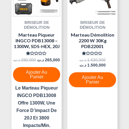
BRISEUR DE
BRISEUR DE
DÉMOLITION
DÉMOLITION
Marteau Piqueur
Marteau Démolition
INGCO PDB13008 –
2200 W 30Kg
1300W, SDS-HEX, 20J
PDB22001
Note
Note
د.ت
290,000
د.ت
265,000
د.ت
1.630,000
0
0
د.ت
1.500,000
Sur
Sur
5
5
Ajouter Au
Panier
Ajouter Au
Panier
Le Marteau Piqueur
INGCO PDB13008
Offre 1300W, Une
Force D’impact De
20J Et 3800
Impacts/min.