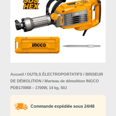
INGCO
PDB170068
–
1700W,
14
kg,
50J
Accueil
/
OUTILS ÉLECTROPORTATIFS
/
BRISEUR
DE DÉMOLITION
/ Marteau de démolition INGCO
PDB170068 – 1700W, 14 kg, 50J
Commande expédiée sous 24/48