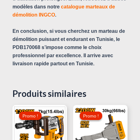
modèles dans notre
catalogue marteaux de
démolition INGCO
.
En conclusion, si vous cherchez un marteau de
démolition puissant et endurant en Tunisie, le
PDB170068
s’impose comme le choix
professionnel par excellence. Il arrive avec
livraison rapide partout en Tunisie.
Produits similaires
Le
Le
Le
Le
Prix
Prix
Prix
Prix
Promo !
Promo !
Promo !
Promo !
Initial
Actuel
Initial
Actuel
Était :
Est :
Était :
Est :
265,000 د.ت.
290,000 د.ت.