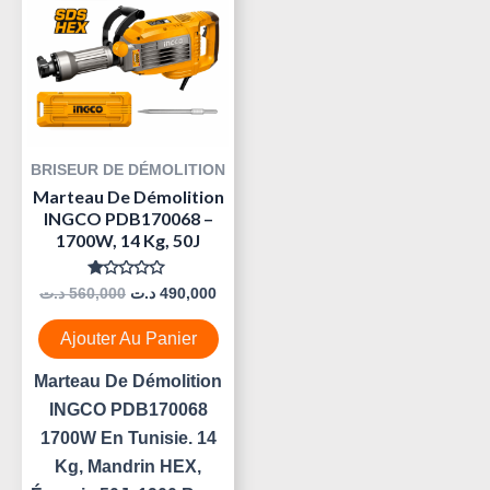
Était :
Est :
490,000 د.ت.
560,000 د.ت.
BRISEUR DE DÉMOLITION
Marteau De Démolition
INGCO PDB170068 –
1700W, 14 Kg, 50J
Note
د.ت
560,000
د.ت
490,000
0
Sur
5
Ajouter Au Panier
Marteau De Démolition
INGCO PDB170068
1700W En Tunisie. 14
Kg, Mandrin HEX,