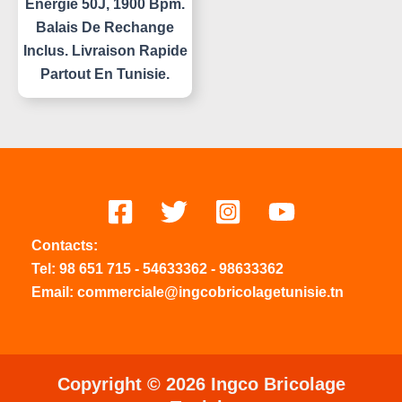
Énergie 50J, 1900 Bpm.
Balais De Rechange
Inclus. Livraison Rapide
Partout En Tunisie.
Contacts:
Tel:
98 651 715
-
54633
362
-
98633362
Email: commerciale@ingcobricolagetunisie.tn
Copyright © 2026 Ingco Bricolage