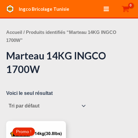
Aller
Main
Ingco Bricolage Tunisie
au
Menu
contenu
Accueil
/ Produits identifiés “Marteau 14KG INGCO
1700W”
Marteau 14KG INGCO
1700W
Voici le seul résultat
Le
Le
Prix
Prix
Promo !
Initial
Actuel