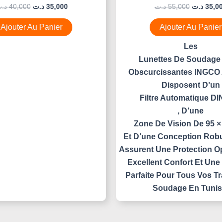
Note
Note
د.
40,000
د.ت
35,000
د.ت
55,000
د.ت
35,0
0
0
Sur
Sur
5
5
Ajouter Au Panier
Ajouter Au Panier
Les
Lunettes De Soudage 
Obscurcissantes INGCO
Disposent D’un
Filtre Automatique DI
, D’une
Zone De Vision De 95 
Et D’une Conception Robu
Assurent Une Protection O
Excellent Confort Et Une V
Parfaite Pour Tous Vos T
Soudage En Tunis