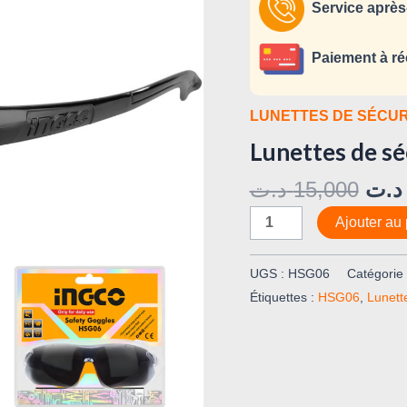
Service après
Paiement à ré
LUNETTES DE SÉCUR
Lunettes de s
د.ت
15,000
د.ت
Ajouter au 
UGS :
HSG06
Catégorie
Étiquettes :
HSG06
,
Lunett