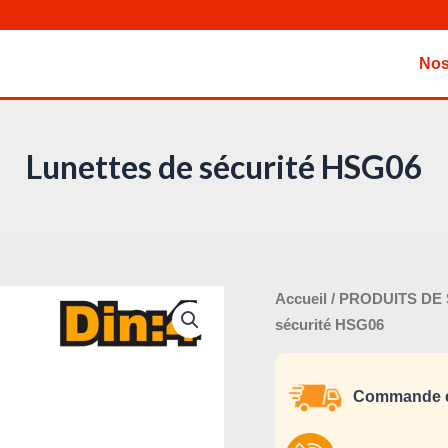
Nos
Lunettes de sécurité HSG06
Le
quantité
Accueil
/
PRODUITS DE
prix
de
sécurité HSG06
initi
Lunettes
était
de
Commande e
sécurité
HSG06