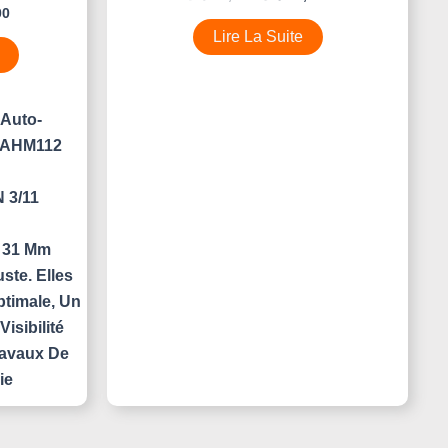
0
00
Sur
5
Lire La Suite
Auto-
 AHM112
N 3/11
× 31 Mm
ste. Elles
ptimale, Un
isibilité
ravaux De
ie