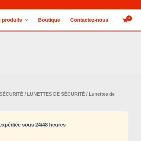
 produits
Boutique
Contactez-nous
Le
 SÉCURITÉ
/
LUNETTES DE SÉCURITÉ
/ Lunettes de
prix
al
actuel
 :
est :
xpédiée sous 24/48 heures
10,000 د.ت.
15,000 د.ت.