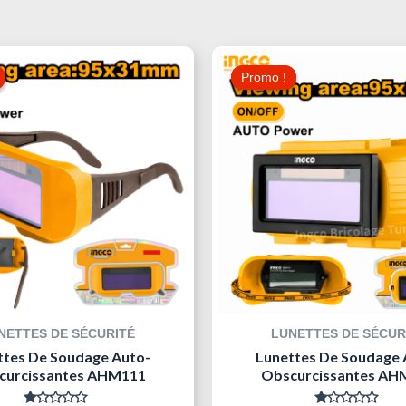
Le
Le
Le
Prix
Prix
Prix
Promo !
Promo !
Initial
Actuel
Initial
Était :
Est :
Était :
35,000 د.ت.
40,000 د.ت.
NETTES DE SÉCURITÉ
LUNETTES DE SÉCUR
ttes De Soudage Auto-
Lunettes De Soudage 
curcissantes AHM111
Obscurcissantes AH