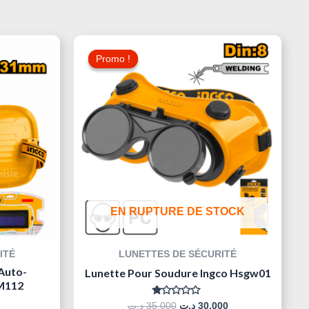
Le
Le
Le
Prix
Prix
Prix
Promo !
Promo !
Actuel
Initial
Actuel
Est :
Était :
Est :
30,000 د.ت.
35,000 د.ت.
35,000 د.ت.
55,000 د.ت.
EN RUPTURE DE STOCK
ITÉ
LUNETTES DE SÉCURITÉ
Auto-
Lunette Pour Soudure Ingco Hsgw01
M112
Note
د.ت
35,000
د.ت
30,000