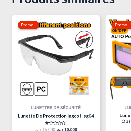
Le
Le
Prix
Prix
Promo !
Promo !
Promo !
Promo !
Initial
Actuel
Était :
Est :
10,000 د.ت.
15,000 د.ت.
LUNETTES DE SÉCURITÉ
LU
Lune
Lunette De Protection Ingco Hsg04
Obs
Note
د.ت
15,000
د.ت
10,000