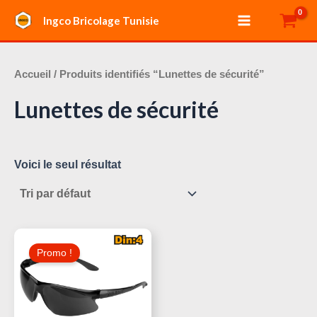
Aller
Main
Ingco Bricolage Tunisie
au
Menu
contenu
Accueil
/ Produits identifiés “Lunettes de sécurité”
Lunettes de sécurité
Voici le seul résultat
Le
Le
Prix
Prix
Promo !
Initial
Actuel
Était :
Est :
10,000 د.ت.
15,000 د.ت.