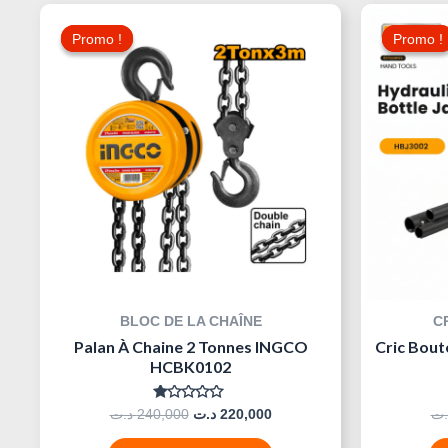
Le
Le
Prix
Prix
Promo !
Promo !
Promo !
Promo !
Initial
Actuel
Était :
Est :
220,000 د.ت.
240,000 د.ت.
BLOC DE LA CHAÎNE
C
Palan À Chaine 2 Tonnes INGCO
Cric Bout
HCBK0102
Note
د.ت
240,000
د.ت
220,000
.ت
0
Sur