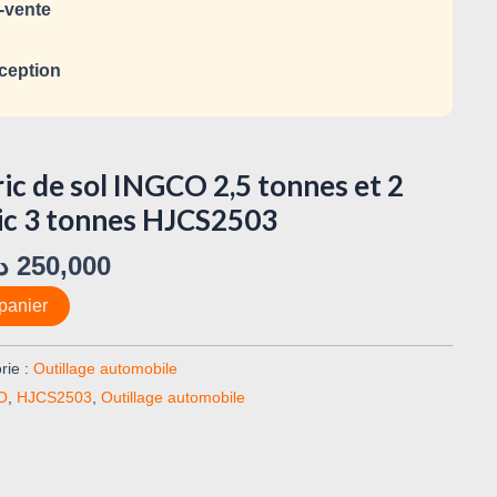
-vente
ception
ic de sol INGCO 2,5 tonnes et 2
ric 3 tonnes HJCS2503
د
250,000
panier
rie :
Outillage automobile
O
,
HJCS2503
,
Outillage automobile