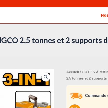
Nos
INGCO 2,5 tonnes et 2 supports 
Le
quantité
Accueil
/
OUTILS À MAI
pri
de
2,5 tonnes et 2 supports
ini
Ensemble
éta
de
Commande e
cric
de