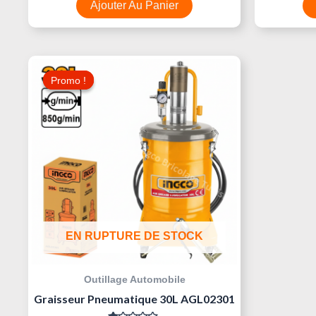
5
Ajouter Au Panier
Le
Le
Prix
Prix
Promo !
Promo !
Initial
Actuel
Était :
Est :
460,000 د.ت.
500,000 د.ت.
EN RUPTURE DE STOCK
Outillage Automobile
Graisseur Pneumatique 30L AGL02301