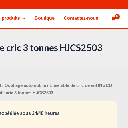
 produits
Boutique
Contactez-nous
de cric 3 tonnes HJCS2503
Le
N
/
Outillage automobile
/ Ensemble de cric de sol INGCO
x
prix
 de cric 3 tonnes HJCS2503
tial
actuel
it :
est :
xpédiée sous 24/48 heures
250,000 د.ت.
340,000 د.ت.