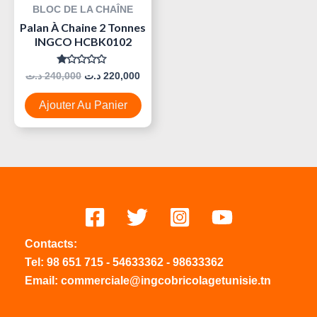
BLOC DE LA CHAÎNE
Palan À Chaine 2 Tonnes
INGCO HCBK0102
Note
د.ت
240,000
د.ت
220,000
0
Sur
5
Ajouter Au Panier
Contacts:
Tel:
98 651 715
-
54633
362
-
98633362
Email: commerciale@ingcobricolagetunisie.tn