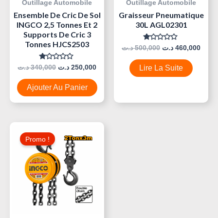
Outillage Automobile
Outillage Automobile
Ensemble De Cric De Sol
Graisseur Pneumatique
INGCO 2,5 Tonnes Et 2
30L AGL02301
Supports De Cric 3
Tonnes HJCS2503
Note
د.ت
500,000
د.ت
460,000
0
Sur
5
Note
د.ت
340,000
د.ت
250,000
Lire La Suite
0
Sur
5
Ajouter Au Panier
Le
Le
Prix
Prix
Promo !
Initial
Actuel
Était :
Est :
220,000 د.ت.
240,000 د.ت.