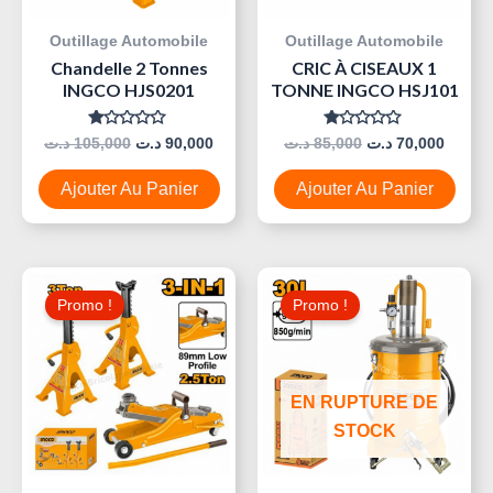
Outillage Automobile
Outillage Automobile
Chandelle 2 Tonnes
CRIC À CISEAUX 1
INGCO HJS0201
TONNE INGCO HSJ101
Note
Note
د.ت
105,000
د.ت
90,000
د.ت
85,000
د.ت
70,000
0
0
Sur
Sur
5
5
Ajouter Au Panier
Ajouter Au Panier
Le
Le
Le
Le
Prix
Prix
Prix
Prix
Promo !
Promo !
Initial
Actuel
Initial
Actue
Était :
Est :
Était :
Est :
500,000 د.ت.
250,000 د.ت.
340,000 د.ت.
EN RUPTURE DE
STOCK