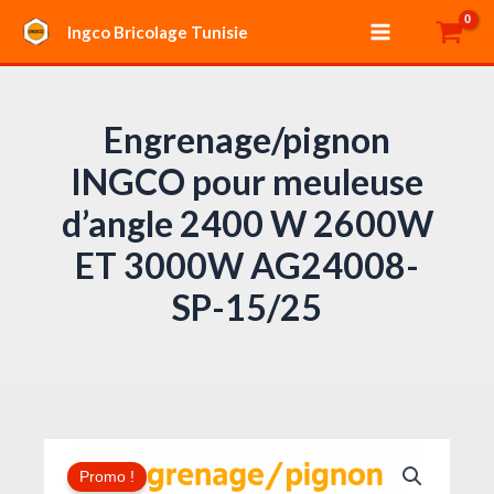
Aller
Main
Ingco Bricolage Tunisie
au
Menu
contenu
Engrenage/pignon
INGCO pour meuleuse
d’angle 2400 W 2600W
ET 3000W AG24008-
SP-15/25
Le
Le
quantité
prix
prix
Promo !
de