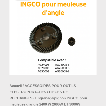
initial
actuel
Engrenage/pignon
était :
est :
INGCO
35,000 د.ت.
40,000 د.ت.
pour
meuleuse
d'angle
2400
W
2600W
ET
3000W
AG24008-
SP-
15/25
Accueil
/
ACCESSOIRES POUR OUTILS
ÉLECTROPORTATIFS
/
PIECES DE
RECHANGES
/ Engrenage/pignon INGCO pour
meuleuse d’angle 2400 W 2600W ET 3000W