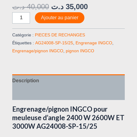
د.ت
40,000
د.ت
35,000
Ajouter au panier
Catégorie :
PIECES DE RECHANGES
Étiquettes :
AG24008-SP-15/25
,
Engrenage INGCO
,
Engrenage/pignon INGCO
,
pignon INGCO
Description
Avis (0)
Engrenage/pignon INGCO pour
meuleuse d’angle 2400 W 2600W ET
3000W AG24008-SP-15/25