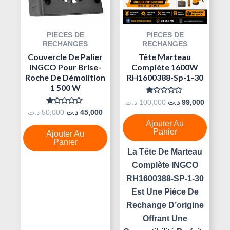
PIECES DE
PIECES DE
RECHANGES
RECHANGES
Couvercle De Palier
Tête Marteau
INGCO Pour Brise-
Complète 1600W
Roche De Démolition
RH1600388-Sp-1-30
1 500 W
Note
د.ت
100,000
د.ت
99,000
0
Note
د.ت
50,000
د.ت
45,000
Sur
0
5
Ajouter Au
Sur
5
Panier
Ajouter Au
Panier
La Tête De Marteau
Complète INGCO
RH1600388-SP-1-30
Est Une Pièce De
Rechange D’origine
Offrant Une