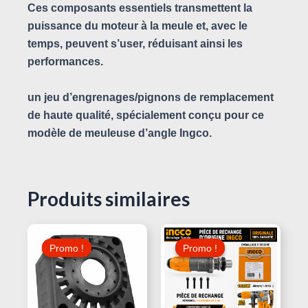
Ces composants essentiels transmettent la
puissance du moteur à la meule et, avec le
temps, peuvent s’user, réduisant ainsi les
performances.
un jeu d’engrenages/pignons de remplacement
de haute qualité, spécialement conçu pour ce
modèle de meuleuse d’angle Ingco.
Produits similaires
Le
Le
Le
Le
Prix
Prix
Prix
Prix
Promo !
Promo !
Promo !
Promo !
Initial
Actuel
Initial
Actuel
Était :
Est :
Était :
Est :
100,000 د.ت.
45,000 د.ت.
50,000 د.ت.