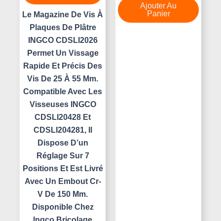
5
Ajouter Au
Panier
Le Magazine De Vis À
Plaques De Plâtre
INGCO CDSLI2026
Permet Un Vissage
Rapide Et Précis Des
Vis De 25 À 55 Mm.
Compatible Avec Les
Visseuses INGCO
CDSLI20428 Et
CDSLI204281, Il
Dispose D’un
Réglage Sur 7
Positions Et Est Livré
Avec Un Embout Cr-
V De 150 Mm.
Disponible Chez
Ingco Bricolage