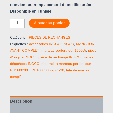
convient au remplacement d’une tête usée.
Disponible en Tunisie.
Ajouter au panier
Catégorie :
PIECES DE RECHANGES
Étiquettes :
accessoires INGCO
,
INGCO
,
MANCHON
AVANT COMPLET
,
marteau perforateur 1600W
,
pièce
d'origine INGCO
,
pièce de rechange INGCO
,
pièces
détachées INGCO
,
réparation marteau perforateur
,
RH1600388
,
RH1600388-sp-1-30
,
tête de marteau
complète
Description
Avis (0)