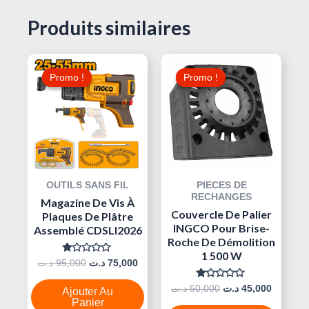
Produits similaires
Le
Le
Le
Le
Prix
Prix
Prix
Prix
Promo !
Promo !
Promo !
Promo !
Initial
Actuel
Initial
Actuel
Était :
Est :
Était :
Est :
50,000 د.ت.
75,000 د.ت.
95,000 د.ت.
OUTILS SANS FIL
PIECES DE
RECHANGES
Magazine De Vis À
Couvercle De Palier
Plaques De Plâtre
INGCO Pour Brise-
Assemblé CDSLI2026
Roche De Démolition
1 500 W
Note
د.ت
95,000
د.ت
75,000
0
Sur
Note
د.ت
50,000
د.ت
45,000
5
Ajouter Au
0
Panier
Sur