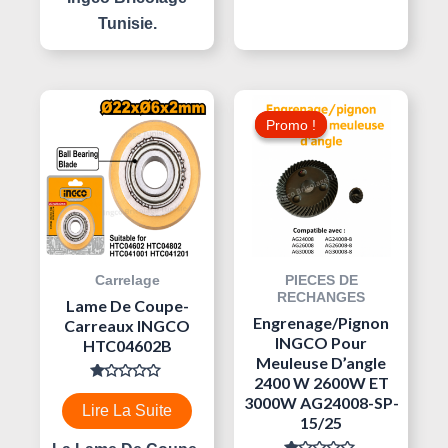
Tunisie.
Le
Le
Prix
Prix
Promo !
Promo !
Initial
Actuel
Était :
Est :
40,000 د.ت.
Carrelage
PIECES DE
RECHANGES
Lame De Coupe-
Engrenage/pignon
Carreaux INGCO
INGCO Pour
HTC04602B
Meuleuse D’angle
2400 W 2600W ET
Note
3000W AG24008-SP-
0
Lire La Suite
Sur
15/25
5