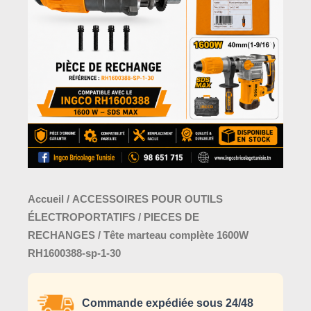
1600W
RH1600388-
sp-
1-
30
Accueil
/
ACCESSOIRES POUR OUTILS
ÉLECTROPORTATIFS
/
PIECES DE
RECHANGES
/ Tête marteau complète 1600W
RH1600388-sp-1-30
Commande expédiée sous 24/48