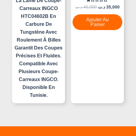
La Lame De Coupe-
Note
د.ت
40,000
د.ت
35,000
Carreaux INGCO
0
Sur
HTC04602B En
5
Ajouter Au
Carbure De
Panier
Tungstène Avec
Roulement À Billes
Garantit Des Coupes
Précises Et Fluides.
Compatible Avec
Plusieurs Coupe-
Carreaux INGCO.
Disponible En
Tunisie.