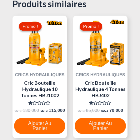
Produits similaires
Le
Le
Le
Le
Prix
Prix
Prix
Prix
Promo !
Promo !
Promo !
Promo !
Initial
Actuel
Initial
Actuel
Était :
Est :
Était :
Est :
85,000 د.ت.
115,000 د.ت.
130,000 د.ت.
CRICS HYDRAULIQUES
CRICS HYDRAULIQUES
Cric Bouteille
Cric Bouteille
Hydraulique 10
Hydraulique 4 Tonnes
Tonnes HBJ1002
HBJ402
Note
Note
د.ت
130,000
د.ت
115,000
د.ت
85,000
د.ت
70,000
0
0
Sur
Sur
5
5
Ajouter Au
Ajouter Au
Panier
Panier