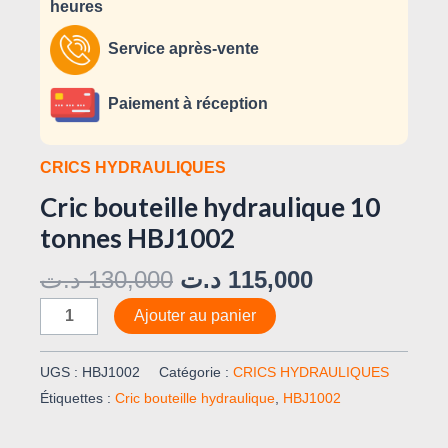
heures
Service après-vente
Paiement à réception
CRICS HYDRAULIQUES
Cric bouteille hydraulique 10
tonnes HBJ1002
د.ت
130,000
د.ت
115,000
Ajouter au panier
UGS :
HBJ1002
Catégorie :
CRICS HYDRAULIQUES
Étiquettes :
Cric bouteille hydraulique
,
HBJ1002