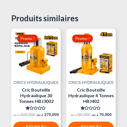
Produits similaires
Le
Le
Le
Le
Prix
Prix
Prix
Prix
Promo !
Promo !
Promo !
Promo !
Initial
Actuel
Initial
Actuel
Était :
Est :
Était :
Est :
85,000 د.ت.
270,000 د.ت.
320,000 د.ت.
CRICS HYDRAULIQUES
CRICS HYDRAULIQUES
Cric Bouteille
Cric Bouteille
Hydraulique 30
Hydraulique 4 Tonnes
Tonnes HBJ3002
HBJ402
Note
Note
د.ت
320,000
د.ت
270,000
د.ت
85,000
د.ت
70,000
0
0
Sur
Sur
5
5
Ajouter Au
Ajouter Au