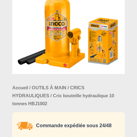
10
tonnes
HBJ1002
Accueil
/
OUTILS À MAIN
/
CRICS
HYDRAULIQUES
/ Cric bouteille hydraulique 10
tonnes HBJ1002
Commande expédiée sous 24/48