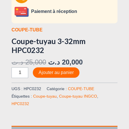
Paiement à réception
COUPE-TUBE
Coupe-tuyau 3-32mm
HPC0232
د.ت
25,000
د.ت
20,000
Ajouter au panier
UGS :
HPC0232
Catégorie :
COUPE-TUBE
Étiquettes :
Coupe-tuyau
,
Coupe-tuyau INGCO
,
HPC0232