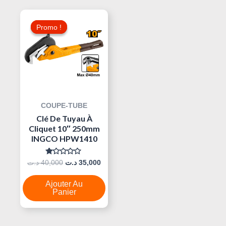
Le
Le
Prix
Prix
Promo !
Promo !
Initial
Actuel
Était :
Est :
35,000 د.ت.
40,000 د.ت.
COUPE-TUBE
Clé De Tuyau À
Cliquet 10″ 250mm
INGCO HPW1410
Note
د.ت
40,000
د.ت
35,000
0
Sur
5
Ajouter Au
Panier