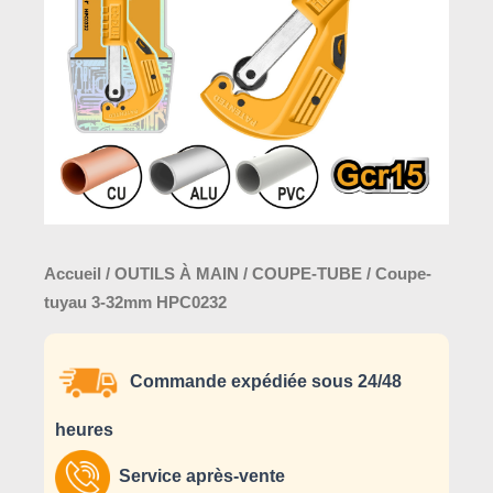
HPC0232
Accueil
/
OUTILS À MAIN
/
COUPE-TUBE
/ Coupe-
tuyau 3-32mm HPC0232
Commande expédiée sous 24/48
heures
Service après-vente