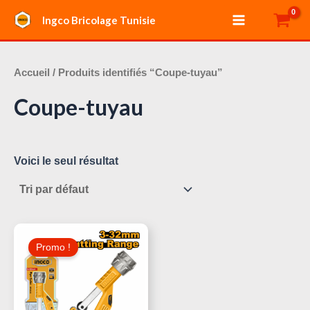
Aller
Main
Ingco Bricolage Tunisie
au
Menu
contenu
Accueil
/ Produits identifiés “Coupe-tuyau”
Coupe-tuyau
Voici le seul résultat
Le
Le
Prix
Prix
Promo !
Initial
Actuel
Était :
Est :
20,000 د.ت.
25,000 د.ت.