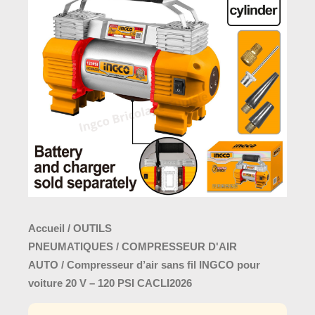
était :
est :
d'air
155,0
190,000 د.ت.
sans
fil
INGCO
pour
voiture
20
V
–
120
PSI
CACLI2026
Accueil
/
OUTILS
PNEUMATIQUES
/
COMPRESSEUR D'AIR
AUTO
/ Compresseur d’air sans fil INGCO pour
voiture 20 V – 120 PSI CACLI2026