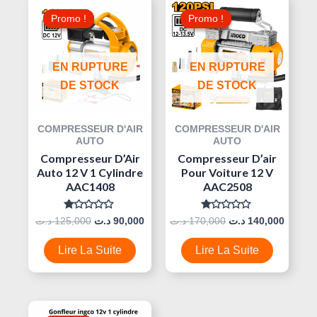
Prix
Prix
Prix
Prix
Promo !
Promo !
Promo !
Promo !
Initial
Actuel
Initial
Actuel
Était :
Est :
Était :
Est :
170,000 د.ت.
90,000 د.ت.
125,000 د.ت.
EN RUPTURE
EN RUPTURE
DE STOCK
DE STOCK
COMPRESSEUR D'AIR
COMPRESSEUR D'AIR
AUTO
AUTO
Compresseur D’Air
Compresseur D’air
Auto 12 V 1 Cylindre
Pour Voiture 12 V
AAC1408
AAC2508
Note
Note
د.ت
125,000
د.ت
90,000
د.ت
170,000
د.ت
140,000
0
0
Sur
Sur
5
5
Lire La Suite
Lire La Suite
Le
Le