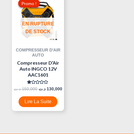
Prix
Prix
Promo !
Promo !
Initial
Actuel
Était :
Est :
130,000 د.ت.
150,000 د.ت.
EN RUPTURE
DE STOCK
COMPRESSEUR D'AIR
AUTO
Compresseur D’Air
Auto INGCO 12V
AAC1601
Note
د.ت
150,000
د.ت
130,000
0
Sur
5
Lire La Suite