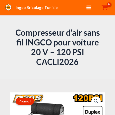
Aller
Main
Ingco Bricolage Tunisie
au
Menu
contenu
Compresseur d’air sans
fil INGCO pour voiture
20 V – 120 PSI
CACLI2026
Le
Le
quantité
prix
prix
Promo !
de
initial
actuel
Compresseur