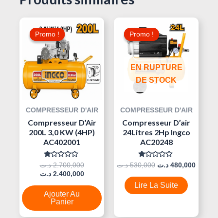
Le
Le
Le
Le
Prix
Prix
Prix
Prix
Promo !
Promo !
Promo !
Promo !
Initial
Actuel
Initial
Actuel
Était :
Est :
Était :
Est :
530,000 د.ت.
2.700,000 د.ت.
2.400,000 د.ت.
EN RUPTURE
DE STOCK
COMPRESSEUR D'AIR
COMPRESSEUR D'AIR
Compresseur D’Air
Compresseur D’air
200L 3,0 KW (4HP)
24Litres 2Hp Ingco
AC402001
AC20248
Note
Note
د.ت
2.700,000
د.ت
530,000
د.ت
480,000
0
0
د.ت
2.400,000
Sur
Sur
5
5
Lire La Suite
Ajouter Au
Panier