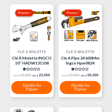
Le
Le
Le
Le
Prix
Prix
Prix
Prix
Promo !
Promo !
Promo !
Promo !
Initial
Actuel
Initial
Actuel
Était :
Est :
Était :
Est :
70,000 د.ت.
23,000 د.ت.
25,000 د.ت.
CLÉ À MOLETTE
CLÉ À MOLETTE
Clé À Molette INGCO
Cle A Pipe 24 600Mm
10″ HADW131108
Ingco Hpw0824
Note
Note
د.ت
25,000
د.ت
23,000
د.ت
70,000
د.ت
65,000
0
0
Sur
Sur
5
5
Ajouter Au
Ajouter Au
Panier
Panier
Le
Le
Le
Le