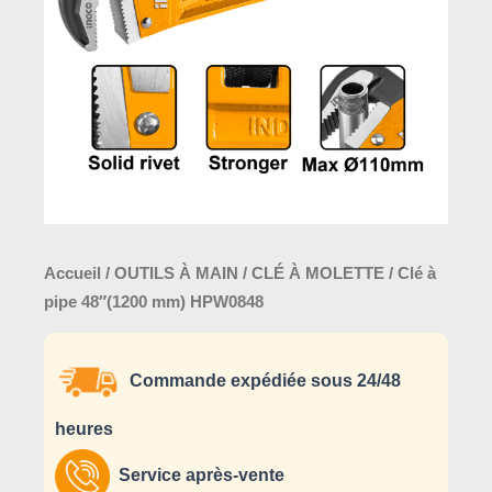
(1200
mm)
HPW0848
Accueil
/
OUTILS À MAIN
/
CLÉ À MOLETTE
/ Clé à
pipe 48″(1200 mm) HPW0848
Commande expédiée sous 24/48
heures
Service après-vente