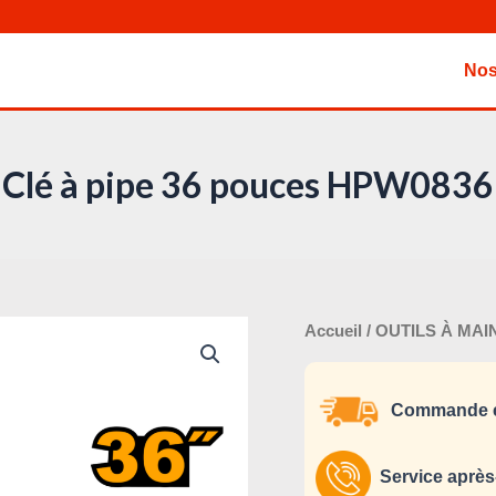
Nos
Clé à pipe 36 pouces HPW0836
Le
quantité
Accueil
/
OUTILS À MAI
pri
de
ini
Clé
Commande e
éta
à
pipe
36
Service après