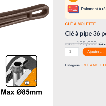
pouces
HPW0836
Paiement à ré
CLÉ À MOLETTE
Clé à pipe 36
د.ت
125,000
.ت
Ajouter au 
Catégorie :
CLÉ À MOLET