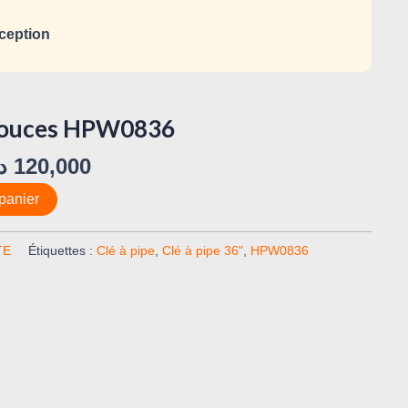
ception
 pouces HPW0836
د
120,000
panier
TE
Étiquettes :
Clé à pipe
,
Clé à pipe 36"
,
HPW0836