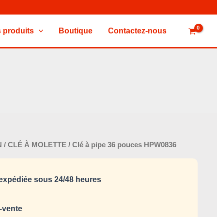
 produits
Boutique
Contactez-nous
Le
N
/
CLÉ À MOLETTE
/ Clé à pipe 36 pouces HPW0836
x
prix
tial
actuel
xpédiée sous 24/48 heures
it :
est :
120,000 د.ت.
125,000 د.ت.
-vente