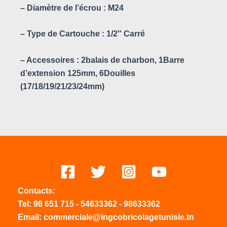
– Diamètre de l’écrou : M24
– Type de Cartouche : 1/2″ Carré
– Accessoires : 2balais de charbon, 1Barre
d’extension 125mm, 6Douilles
(17/18/19/21/23/24mm)
Contacts:
Tel:
98 651 715
-
54633
362
-
98633362
Email: commerciale@ingcobricolagetunisie.tn