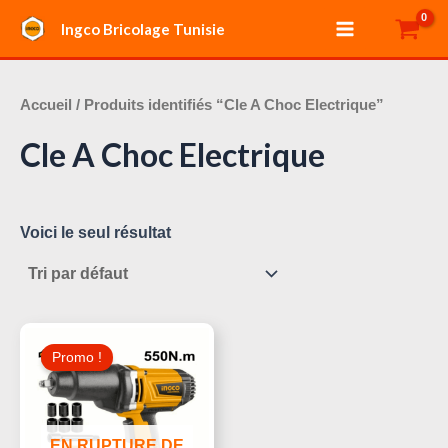
Aller
Main
Ingco Bricolage Tunisie
au
Menu
contenu
Accueil
/ Produits identifiés “Cle A Choc Electrique”
Cle A Choc Electrique
Voici le seul résultat
Le
Le
Prix
Prix
Promo !
Initial
Actuel
Était :
Est :
260,000 د.ت.
289,000 د.ت.
EN RUPTURE DE