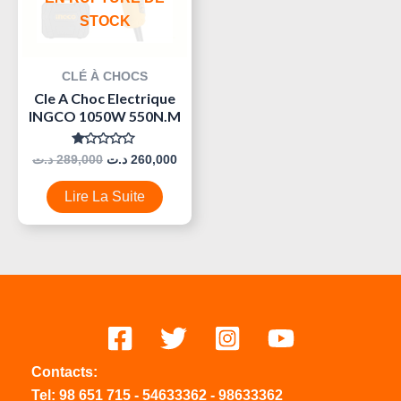
STOCK
CLÉ À CHOCS
Cle A Choc Electrique
INGCO 1050W 550N.M
Note
د.ت
289,000
د.ت
260,000
0
Sur
5
Lire La Suite
Contacts:
Tel:
98 651 715
-
54633
362
-
98633362