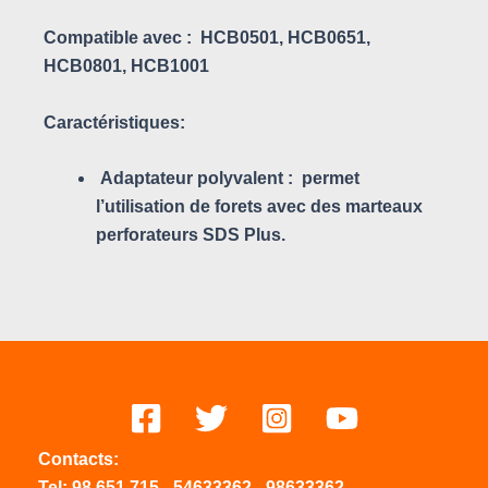
Compatible avec :
HCB0501, HCB0651,
HCB0801, HCB1001
Caractéristiques:
Adaptateur polyvalent :
permet
l’utilisation de forets avec des marteaux
perforateurs SDS Plus.
Contacts:
Tel:
98 651 715
-
54633
362
-
98633362