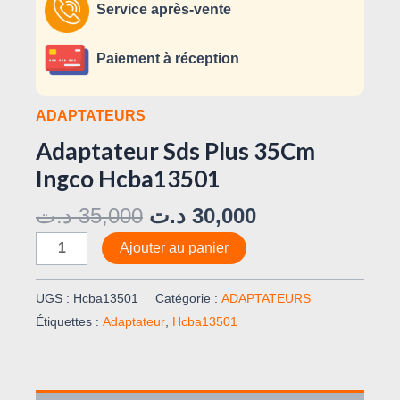
Service après-vente
Paiement à réception
ADAPTATEURS
Adaptateur Sds Plus 35Cm
Ingco Hcba13501
د.ت
35,000
د.ت
30,000
Ajouter au panier
UGS :
Hcba13501
Catégorie :
ADAPTATEURS
Étiquettes :
Adaptateur
,
Hcba13501