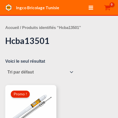
Aller
Main
Ingco Bricolage Tunisie
au
Menu
contenu
Accueil
/ Produits identifiés “Hcba13501”
Hcba13501
Voici le seul résultat
Le
Le
Prix
Prix
Promo !
Initial
Actuel
Était :
Est :
30,000 د.ت.
35,000 د.ت.