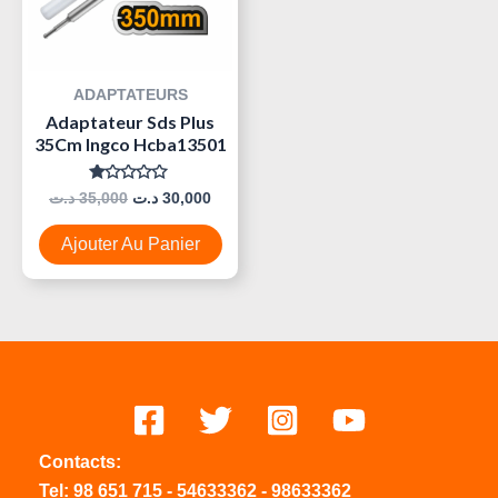
ADAPTATEURS
Adaptateur Sds Plus
35Cm Ingco Hcba13501
Note
د.ت
35,000
د.ت
30,000
0
Sur
5
Ajouter Au Panier
Contacts:
Tel:
98 651 715
-
54633
362
-
98633362