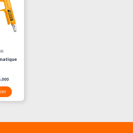
IR
umatique
5,000
ier