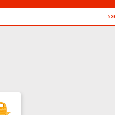
Nos
Le
Prix
Actuel
Est :
15,000 د.ت.
20,000 د.ت.