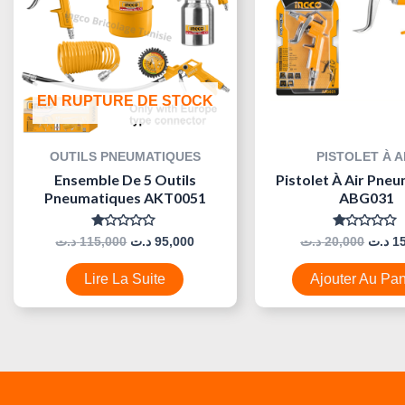
EN RUPTURE DE STOCK
OUTILS PNEUMATIQUES
PISTOLET À A
Ensemble De 5 Outils
Pistolet À Air Pne
Pneumatiques AKT0051
ABG031
Note
Note
د.ت
115,000
د.ت
95,000
د.ت
20,000
د.ت
1
0
0
Sur
Sur
5
5
Lire La Suite
Ajouter Au Pan