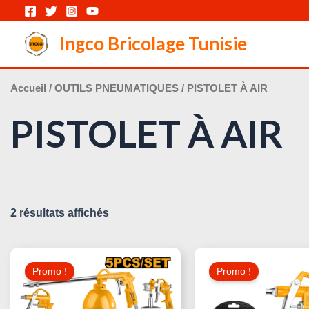
Aller
au
Ingco Bricolage Tunisie
contenu
Accueil
/
OUTILS PNEUMATIQUES
/ PISTOLET À AIR
PISTOLET À AIR
2 résultats affichés
Le
Le
Le
Prix
Prix
Prix
Promo !
Promo !
Initial
Actuel
Initial
Était :
Est :
Était :
95,000 د.ت.
115,000 د.ت.