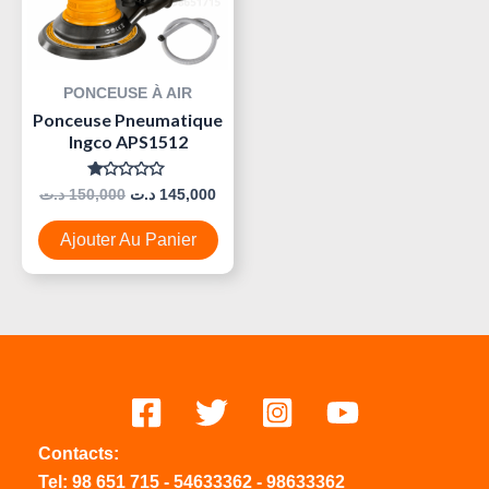
PONCEUSE À AIR
Ponceuse Pneumatique
Ingco APS1512
Note
د.ت
150,000
د.ت
145,000
0
Sur
5
Ajouter Au Panier
Contacts:
Tel:
98 651 715
-
54633
362
-
98633362