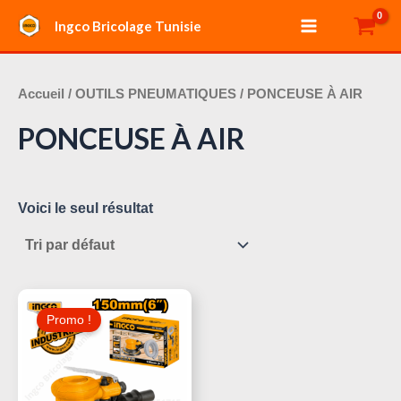
Aller
Main
Ingco Bricolage Tunisie
au
Menu
contenu
Accueil
/
OUTILS PNEUMATIQUES
/ PONCEUSE À AIR
PONCEUSE À AIR
Voici le seul résultat
Le
Le
Prix
Prix
Promo !
Initial
Actuel
Était :
Est :
145,000 د.ت.
150,000 د.ت.