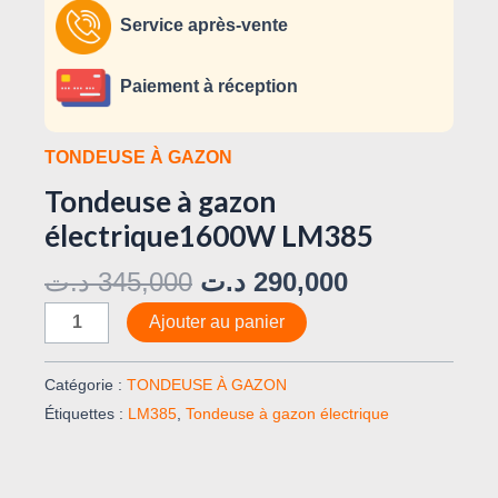
Service après-vente
Paiement à réception
TONDEUSE À GAZON
Tondeuse à gazon
électrique1600W LM385
د.ت
345,000
د.ت
290,000
Ajouter au panier
Catégorie :
TONDEUSE À GAZON
Étiquettes :
LM385
,
Tondeuse à gazon électrique