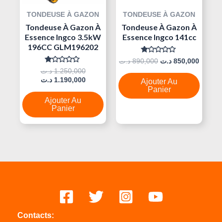
TONDEUSE À GAZON
TONDEUSE À GAZON
Tondeuse À Gazon À
Tondeuse À Gazon À
Essence Ingco 3.5kW
Essence Ingco 141cc
196CC GLM196202
Note
د.ت
890,000
د.ت
850,000
0
Note
د.ت
1.250,000
Sur
0
5
د.ت
1.190,000
Ajouter Au
Sur
5
Panier
Ajouter Au
Panier
Contacts: