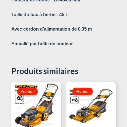
Taille du bac à herbe : 45 L
Avec cordon d’alimentation de 0,35 m
Emballé par boîte de couleur
Produits similaires
Le
Le
Le
Le
Prix
Prix
Prix
Prix
Promo !
Promo !
Promo !
Promo !
Initial
Actuel
Initial
Actuel
Était :
Est :
Était :
Est :
890,000 د.ت.
1.250,000 د.ت.
1.190,000 د.ت.