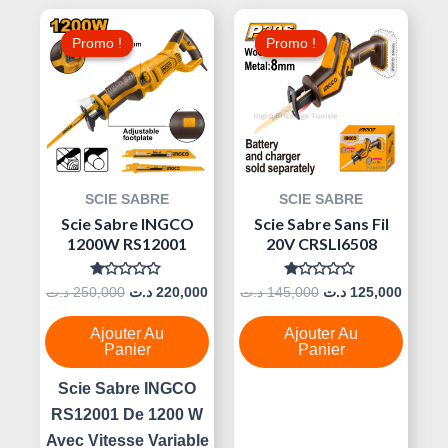
Le
Le
Le
Le
Prix
Prix
Prix
Prix
Promo !
Promo !
Promo !
Promo !
Initial
Actuel
Initial
Actuel
Était :
Est :
Était :
Est :
145,000 د.ت.
220,000 د.ت.
250,000 د.ت.
SCIE SABRE
SCIE SABRE
Scie Sabre INGCO
Scie Sabre Sans Fil
1200W RS12001
20V CRSLI6508
Note
Note
د.ت
250,000
د.ت
220,000
د.ت
145,000
د.ت
125,000
0
0
Sur
Sur
5
5
Ajouter Au
Ajouter Au
Panier
Panier
Scie Sabre INGCO
RS12001 De 1200 W
Avec Vitesse Variable