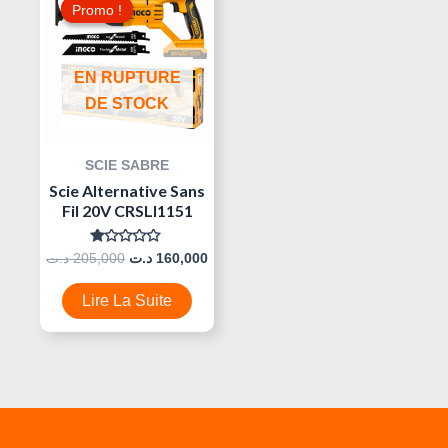
Prix
Prix
Promo !
Promo !
Initial
Actuel
Était :
Est :
160,000 د.ت.
205,000 د.ت.
EN RUPTURE
DE STOCK
SCIE SABRE
Scie Alternative Sans
Fil 20V CRSLI1151
Note
د.ت
205,000
د.ت
160,000
0
Sur
5
Lire La Suite