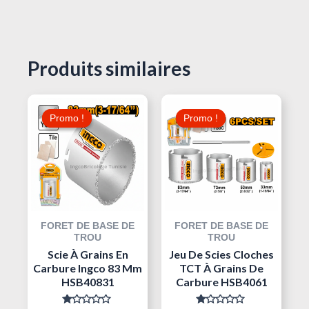
Produits similaires
Le
Le
Le
Le
Prix
Prix
Prix
Prix
Promo !
Promo !
Promo !
Promo !
Initial
Actuel
Initial
Actuel
Était :
Est :
Était :
Est :
100,000 د.ت.
30,000 د.ت.
35,000 د.ت.
FORET DE BASE DE
FORET DE BASE DE
TROU
TROU
Scie À Grains En
Jeu De Scies Cloches
Carbure Ingco 83 Mm
TCT À Grains De
HSB40831
Carbure HSB4061