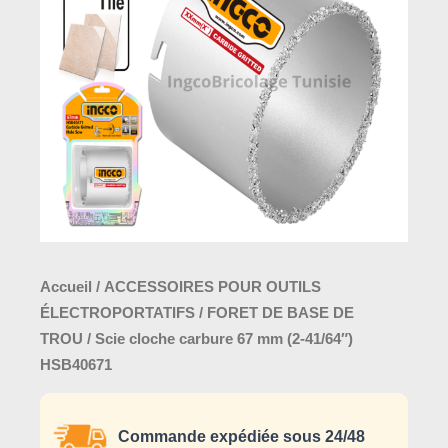
67
mm
(2-
41/64")
HSB40671
Accueil
/
ACCESSOIRES POUR OUTILS
ÉLECTROPORTATIFS
/
FORET DE BASE DE
TROU
/ Scie cloche carbure 67 mm (2-41/64″)
HSB40671
Commande expédiée sous 24/48