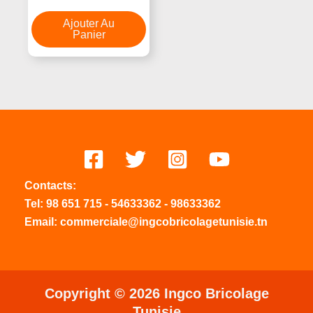
0
Sur
5
Ajouter Au
Panier
Contacts:
Tel:
98 651 715
-
54633
362
-
98633362
Email: commerciale@ingcobricolagetunisie.tn
Copyright © 2026 Ingco Bricolage
Tunisie