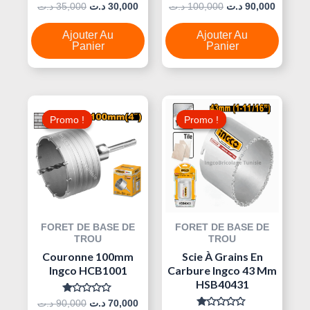
Note
Note
د.ت
35,000
د.ت
30,000
د.ت
100,000
د.ت
90,000
0
0
Sur
Sur
5
5
Ajouter Au
Ajouter Au
Panier
Panier
Le
Le
Le
Le
Prix
Prix
Prix
Prix
Promo !
Promo !
Promo !
Promo !
Initial
Actuel
Initial
Actuel
Était :
Est :
Était :
Est :
30,000 د.ت.
70,000 د.ت.
90,000 د.ت.
FORET DE BASE DE
FORET DE BASE DE
TROU
TROU
Couronne 100mm
Scie À Grains En
Ingco HCB1001
Carbure Ingco 43 Mm
HSB40431
Note
د.ت
90,000
د.ت
70,000