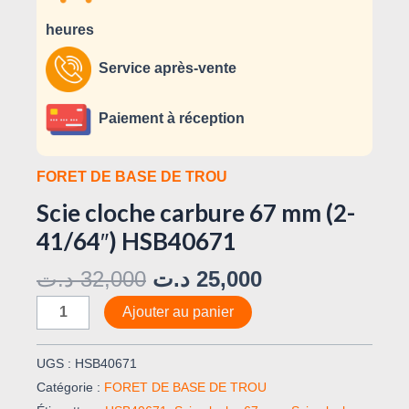
heures
Service après-vente
Paiement à réception
FORET DE BASE DE TROU
Scie cloche carbure 67 mm (2-
41/64″) HSB40671
د.ت
32,000
د.ت
25,000
Ajouter au panier
UGS :
HSB40671
Catégorie :
FORET DE BASE DE TROU