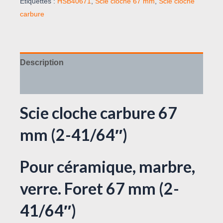
Étiquettes :
HSB40671
,
Scie cloche 67 mm
,
Scie cloche
carbure
Description
Avis (0)
Scie cloche carbure 67
mm (2-41/64″)
Pour céramique, marbre,
verre. Foret 67 mm (2-
41/64″)