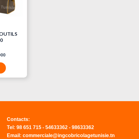
 OUTILS
0
000
Contacts:
Tel:
98 651 715
-
54633
362
-
98633362
Email: commerciale@ingcobricolagetunisie.tn