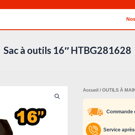
Nos
Sac à outils 16″ HTBG281628
Le
Accueil
/
OUTILS À MAI
prix
initi
Commande e
était
Service après