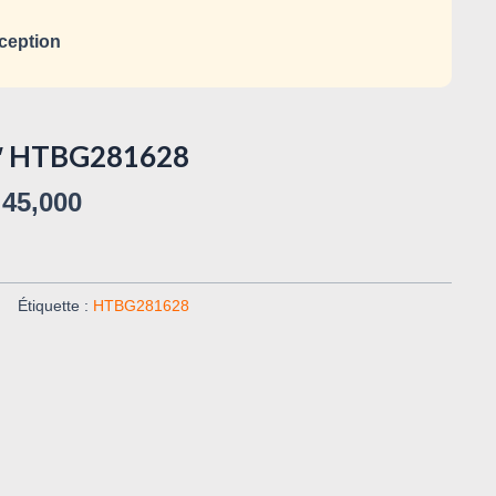
ception
16″ HTBG281628
45,000
Étiquette :
HTBG281628