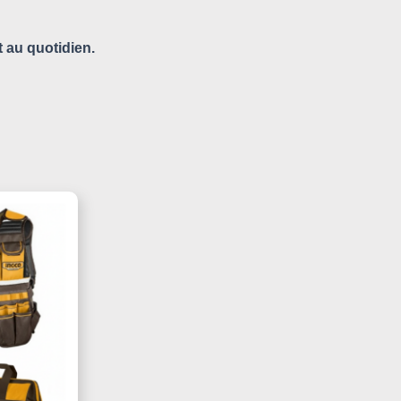
t au quotidien.
Le
Prix
Actuel
Est :
190,000 د.ت.
220,000 د.ت.