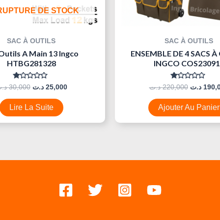
RUPTURE DE STOCK
SAC À OUTILS
SAC À OUTILS
Outils A Main 13 Ingco
ENSEMBLE DE 4 SACS À
HTBG281328
INGCO COS23091
Note
Note
د.
30,000
د.ت
25,000
د.ت
220,000
د.ت
190,
0
0
Sur
Sur
5
5
Lire La Suite
Ajouter Au Panier