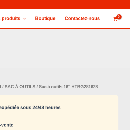
 produits
Boutique
Contactez-nous
Le
N
/
SAC À OUTILS
/ Sac à outils 16″ HTBG281628
prix
al
actuel
xpédiée sous 24/48 heures
 :
est :
45,000 د.ت.
60,000 د.ت.
-vente