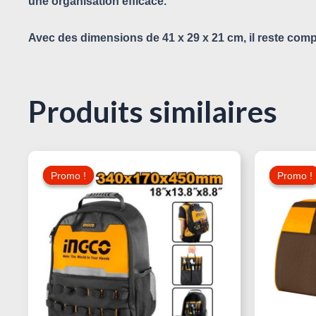
une organisation efficace.
Avec des dimensions de 41 x 29 x 21 cm, il reste compa
Produits similaires
Le
Le
Prix
Prix
Promo !
Promo !
Promo !
Promo !
Initial
Actuel
Était :
Est :
70,000 د.ت.
75,000 د.ت.