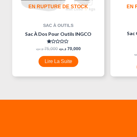
EN RUPTURE DE STOCK
EN 
SAC À OUTILS
Sac 
Sac À Dos Pour Outils INGCO
Note
د.ت
75,000
د.ت
70,000
0
ت
Sur
5
Lire La Suite