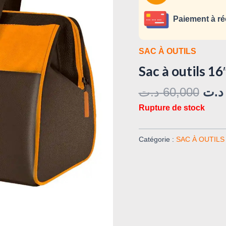
Paiement à ré
SAC À OUTILS
Sac à outils 
د.ت
60,000
د.ت
Rupture de stock
Catégorie :
SAC À OUTILS