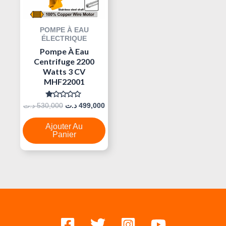
POMPE À EAU
ÉLECTRIQUE
Pompe À Eau
Centrifuge 2200
Watts 3 CV
MHF22001
Note
د.ت
530,000
د.ت
499,000
0
Sur
5
Ajouter Au
Panier