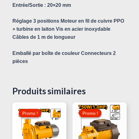
Entrée/Sortie : 20×20 mm
Réglage 3 positions Moteur en fil de cuivre PPO
+ turbine en laiton Vis en acier inoxydable
Câbles de 1 m de longueur
Emballé par boîte de couleur Connecteurs 2
pièces
Produits similaires
Le
Le
Le
Le
Prix
Prix
Prix
Prix
Promo !
Promo !
Promo !
Promo !
Initial
Actuel
Initial
Actuel
Était :
Est :
Était :
Est :
215,000 د.ت.
440,000 د.ت.
480,000 د.ت.