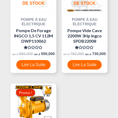
DE STOCK
DE STOCK
POMPE À EAU
POMPE À EAU
ÉLECTRIQUE
ÉLECTRIQUE
Pompe De Forage
Pompe Vide Cave
INGCO 1,5 CV 112M
2200W 3Hp Ingco
DWP110062
SPDB22008
Note
Note
د.ت
565,000
د.ت
550,000
د.ت
760,000
د.ت
730,000
0
0
Sur
Sur
5
5
Lire La Suite
Lire La Suite
Le
Le
Prix
Prix
Promo !
Promo !
Initial
Actuel
Était :
Est :
499,000 د.ت.
530,000 د.ت.