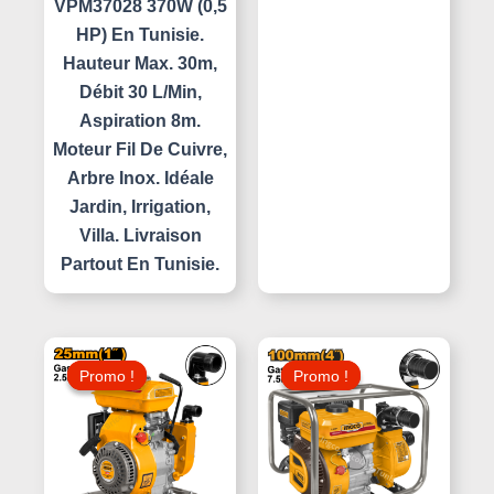
VPM37028 370W (0,5
HP) En Tunisie.
Hauteur Max. 30m,
Débit 30 L/min,
Aspiration 8m.
Moteur Fil De Cuivre,
Arbre Inox. Idéale
Jardin, Irrigation,
Villa. Livraison
Partout En Tunisie.
Le
Le
Le
Le
Prix
Prix
Prix
Prix
Promo !
Promo !
Promo !
Promo !
Initial
Actuel
Initial
Actuel
Était :
Est :
Était :
Est :
750,000 د.ت.
390,000 د.ت.
430,000 د.ت.