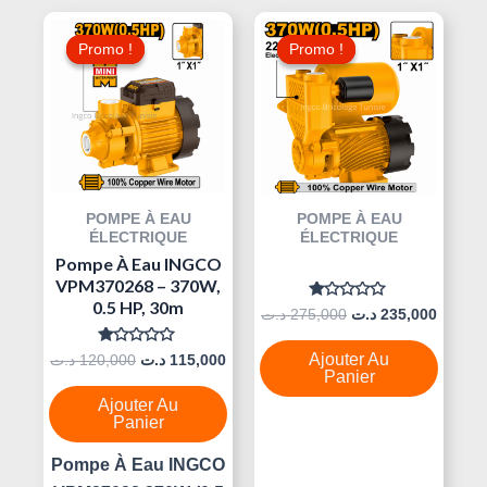
Le
Le
Le
Le
Prix
Prix
Prix
Prix
Promo !
Promo !
Promo !
Promo !
Initial
Actuel
Initial
Actuel
Était :
Est :
Était :
Est :
275,000 د.ت.
115,000 د.ت.
120,000 د.ت.
POMPE À EAU
POMPE À EAU
ÉLECTRIQUE
ÉLECTRIQUE
Pompe À Eau INGCO
VPM370268 – 370W,
0.5 HP, 30m
Note
د.ت
275,000
د.ت
235,000
0
Sur
5
Note
Ajouter Au
د.ت
120,000
د.ت
115,000
0
Panier
Sur
5
Ajouter Au
Panier
Pompe À Eau INGCO