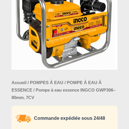
essence
INGCO
GWP306–
80mm,
7CV
Accueil
/
POMPES À EAU
/
POMPE À EAU À
ESSENCE
/ Pompe à eau essence INGCO GWP306–
80mm, 7CV
Commande expédiée sous 24/48