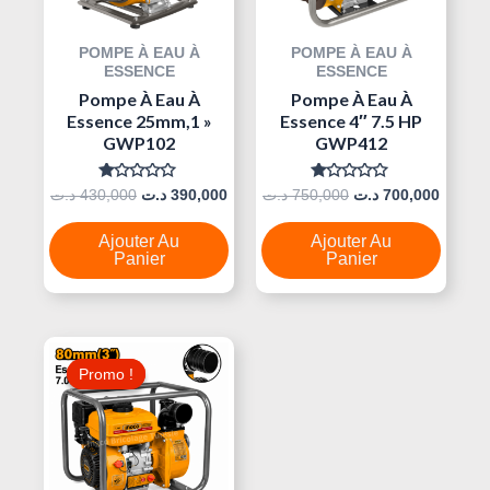
POMPE À EAU À
POMPE À EAU À
ESSENCE
ESSENCE
Pompe À Eau À
Pompe À Eau À
Essence 25mm,1 »
Essence 4″ 7.5 HP
GWP102
GWP412
Note
Note
د.ت
430,000
د.ت
390,000
د.ت
750,000
د.ت
700,000
0
0
Sur
Sur
5
5
Ajouter Au
Ajouter Au
Panier
Panier
Le
Le
Prix
Prix
Promo !
Promo !
Initial
Actuel
Était :
Est :
570,000 د.ت.
630,000 د.ت.