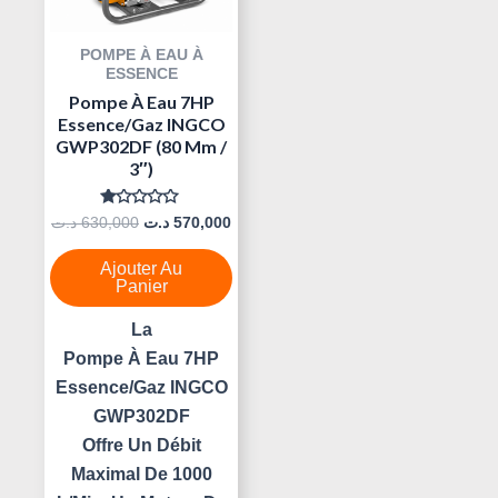
POMPE À EAU À
ESSENCE
Pompe À Eau 7HP
Essence/Gaz INGCO
GWP302DF (80 Mm /
3″)
Note
د.ت
630,000
د.ت
570,000
0
Sur
5
Ajouter Au
Panier
La
Pompe À Eau 7HP
Essence/Gaz INGCO
GWP302DF
Offre Un Débit
Maximal De 1000