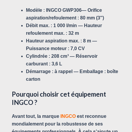
Modèle :
INGCO GWP306—
Orifice
aspiration/refoulement :
80 mm (3″)
Débit max. :
1 000 l/min —
Hauteur
refoulement max. :
32 m
Hauteur aspiration max. :
8 m —
Puissance moteur :
7,0 CV
Cylindrée :
208 cm³ —
Réservoir
carburant :
3,6 L
Démarrage :
à rappel —
Emballage :
boîte
carton
Pourquoi choisir cet équipement
INGCO ?
Avant tout, la marque
INGCO
est reconnue
mondialement pour la robustesse de ses
équipements professionnels. À cela s’ajoute un