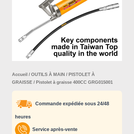
GRG015001
Accueil
/
OUTILS À MAIN
/
PISTOLET À
GRAISSE
/ Pistolet à graisse 400CC GRG015001
Commande expédiée sous 24/48
heures
Service après-vente