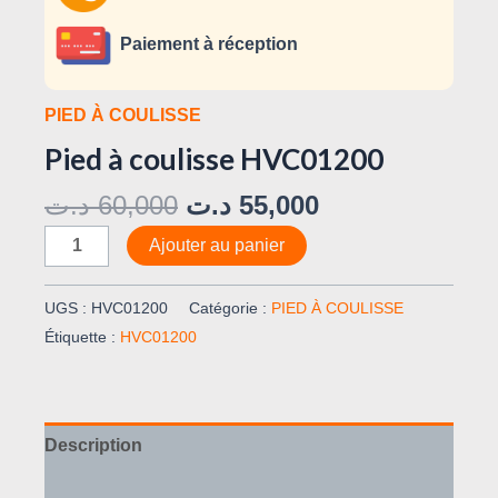
Paiement à réception
PIED À COULISSE
Pied à coulisse HVC01200
د.ت
60,000
د.ت
55,000
Ajouter au panier
UGS :
HVC01200
Catégorie :
PIED À COULISSE
Étiquette :
HVC01200
Description
Avis (0)