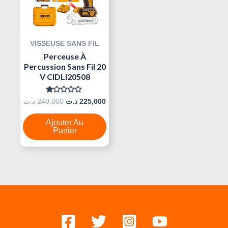
VISSEUSE SANS FIL
Perceuse À
Percussion Sans Fil 20
V CIDLI20508
Note
د.ت
240,000
د.ت
225,000
0
Sur
5
Ajouter Au
Panier