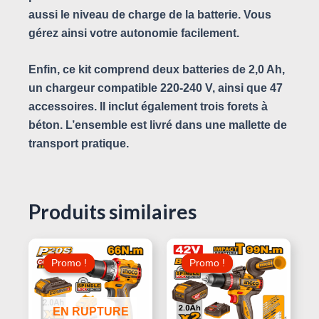
aussi le niveau de charge de la batterie. Vous
gérez ainsi votre autonomie facilement.
Enfin, ce kit comprend deux batteries de 2,0 Ah,
un chargeur compatible 220-240 V, ainsi que 47
accessoires. Il inclut également trois forets à
béton. L’ensemble est livré dans une mallette de
transport pratique.
Produits similaires
Le
Le
Le
Le
Prix
Prix
Prix
Prix
Promo !
Promo !
Promo !
Promo !
Initial
Actuel
Initial
Actuel
Était :
Est :
Était :
Est :
440,000 د.ت.
180,000 د.ت.
200,000 د.ت.
EN RUPTURE