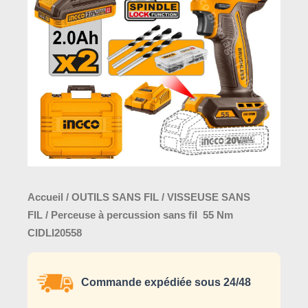
sans
fil
55
Nm
CIDLI20558
Accueil
/
OUTILS SANS FIL
/
VISSEUSE SANS
FIL
/ Perceuse à percussion sans fil 55 Nm
CIDLI20558
Commande expédiée sous 24/48