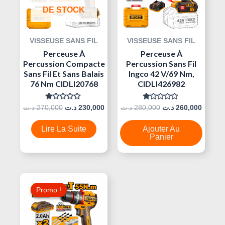
DE STOCK
VISSEUSE SANS FIL
VISSEUSE SANS FIL
Perceuse À
Perceuse À
Percussion Compacte
Percussion Sans Fil
Sans Fil Et Sans Balais
Ingco 42 V/69 Nm,
76 Nm CIDLI20768
CIDLI426982
Note
Note
د.ت
270,000
د.ت
230,000
د.ت
280,000
د.ت
260,000
0
0
Sur
Sur
5
5
Lire La Suite
Ajouter Au
Panier
Le
Le
Prix
Prix
Promo !
Promo !
Initial
Actuel
Était :
Est :
225,000 د.ت.
240,000 د.ت.