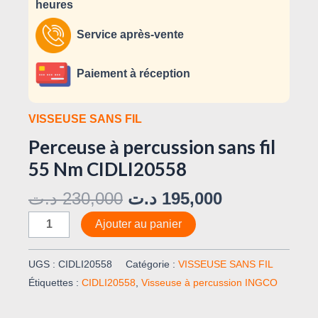
heures
Service après-vente
Paiement à réception
VISSEUSE SANS FIL
Perceuse à percussion sans fil
55 Nm CIDLI20558
د.ت
230,000
د.ت
195,000
Ajouter au panier
UGS :
CIDLI20558
Catégorie :
VISSEUSE SANS FIL
Étiquettes :
CIDLI20558
,
Visseuse à percussion INGCO