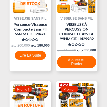
DE STOCK
VISSEUSE SANS FIL
VISSEUSE SANS FIL
Perceuse-Visseuse
VISSEUSE À
Compacte Sans Fil
PERCUSSION
66N.m CDLI20668
COMPACTE 42V BL
99NM CIDLI429982
Note
د.ت
200,000
د.ت
180,000
0
Note
د.ت
440,000
د.ت
390,000
Sur
0
5
Lire La Suite
Sur
5
Ajouter Au
Panier
Le
Le
Le
Le
Prix
Prix
Prix
Prix
Promo !
Promo !
Promo !
Promo !
Initial
Actuel
Initial
Actuel
Était :
Est :
Était :
Est :
280,000 د.ت.
230,000 د.ت.
270,000 د.ت.
EN RUPTURE