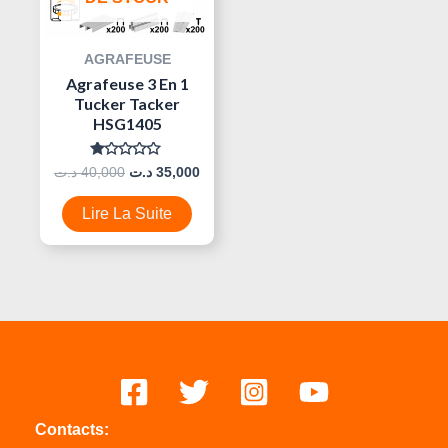
AGRAFEUSE
Agrafeuse 3 En 1
Tucker Tacker
HSG1405
Note
د.ت
40,000
د.ت
35,000
0
Sur
5
Lire La Suite
Contacts: