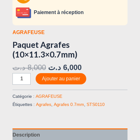
Paiement à réception
AGRAFEUSE
Paquet Agrafes
(10×11.3×0.7mm)
د.ت
8,000
د.ت
6,000
Ajouter au panier
Catégorie :
AGRAFEUSE
Étiquettes :
Agrafes
,
Agrafes 0.7mm
,
STS0110
Description