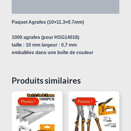
Avis (0)
Paquet Agrafes (10×11.3×0.7mm)
1000 agrafes (pour HSG14018)
taille : 10 mm largeur : 0,7 mm
emballées dans une boîte de couleur
Produits similaires
Le
Le
Le
Le
Prix
Prix
Prix
Prix
Promo !
Promo !
Promo !
Promo !
Initial
Actuel
Initial
Actuel
Était :
Est :
Était :
Est :
75,000 د.ت.
6,000 د.ت.
8,000 د.ت.