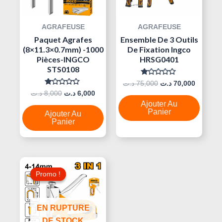
AGRAFEUSE
AGRAFEUSE
Paquet Agrafes
Ensemble De 3 Outils
(8×11.3×0.7mm) -1000
De Fixation Ingco
Pièces-INGCO
HRSG0401
STS0108
Note
د.ت
75,000
د.ت
70,000
0
Note
د.ت
8,000
د.ت
6,000
Sur
0
5
Ajouter Au
Sur
5
Panier
Ajouter Au
Panier
Le
Le
Prix
Prix
Promo !
Promo !
Initial
Actuel
Était :
Est :
35,000 د.ت.
40,000 د.ت.
EN RUPTURE
DE STOCK