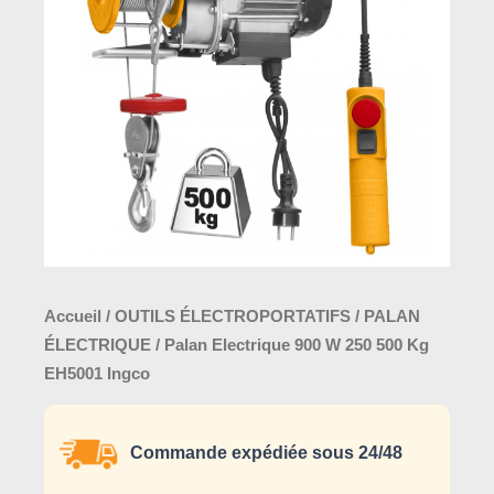
W
250
500
Kg
EH5001
Ingco
Accueil
/
OUTILS ÉLECTROPORTATIFS
/
PALAN
ÉLECTRIQUE
/ Palan Electrique 900 W 250 500 Kg
EH5001 Ingco
Commande expédiée sous 24/48