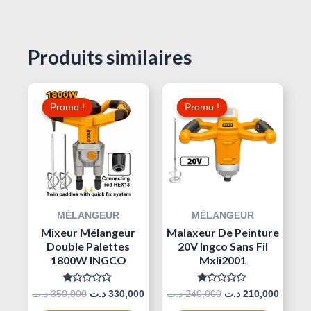
Produits similaires
Le
Le
Le
Le
Prix
Prix
Prix
Prix
Promo !
Promo !
Promo !
Promo !
Initial
Actuel
Initial
Actuel
Était :
Est :
Était :
Est :
240,000 د.ت.
330,000 د.ت.
350,000 د.ت.
MÉLANGEUR
MÉLANGEUR
Mixeur Mélangeur
Malaxeur De Peinture
Double Palettes
20V Ingco Sans Fil
1800W INGCO
Mxli2001
Note
Note
د.ت
350,000
د.ت
330,000
د.ت
240,000
د.ت
210,000
0
0
Sur
Sur