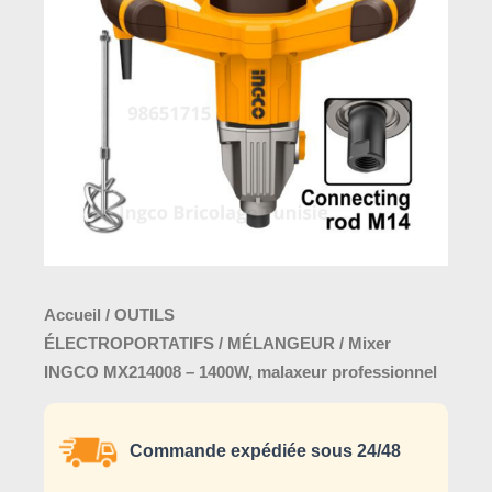
–
1400W,
malaxeur
professionnel
Accueil
/
OUTILS
ÉLECTROPORTATIFS
/
MÉLANGEUR
/ Mixer
INGCO MX214008 – 1400W, malaxeur professionnel
Commande expédiée sous 24/48