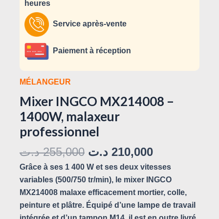
heures
Service après-vente
Paiement à réception
MÉLANGEUR
Mixer INGCO MX214008 –
1400W, malaxeur
professionnel
د.ت
255,000
د.ت
210,000
Grâce à ses 1 400 W et ses deux vitesses
variables (500/750 tr/min), le mixer INGCO
MX214008 malaxe efficacement mortier, colle,
peinture et plâtre. Équipé d’une lampe de travail
intégrée et d’un tampon M14, il est en outre livré