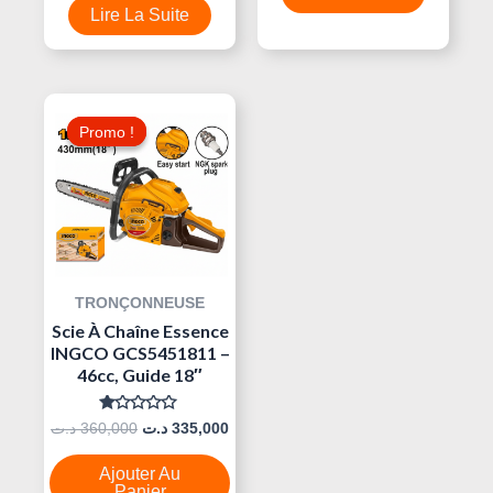
5
Lire La Suite
Le
Le
Prix
Prix
Promo !
Promo !
Initial
Actuel
Était :
Est :
335,000 د.ت.
360,000 د.ت.
TRONÇONNEUSE
Scie À Chaîne Essence
INGCO GCS5451811 –
46cc, Guide 18″
Note
د.ت
360,000
د.ت
335,000
0
Sur
5
Ajouter Au
Panier