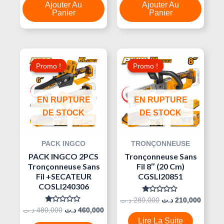
5
5
Ajouter Au
Ajouter Au
Panier
Panier
Le
Le
Le
Le
Prix
Prix
Prix
Prix
Promo !
Promo !
Promo !
Promo !
Initial
Actuel
Initial
Actuel
Était :
Est :
Était :
Est :
280,000 د.ت.
460,000 د.ت.
480,000 د.ت.
EN RUPTURE
EN RUPTURE
DE STOCK
DE STOCK
PACK INGCO
TRONÇONNEUSE
PACK INGCO 2PCS
Tronçonneuse Sans
Tronçonneuse Sans
Fil 8″ (20 Cm)
Fil +SECATEUR
CGSLI20851
COSLI240306
Note
د.ت
280,000
د.ت
210,000
0
Note
د.ت
480,000
د.ت
460,000
Sur
0
5
Lire La Suite
Sur