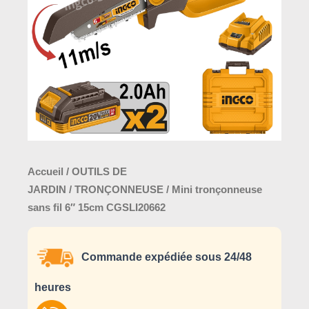
6″
15cm
CGSLI20662
Accueil
/
OUTILS DE
JARDIN
/
TRONÇONNEUSE
/ Mini tronçonneuse
sans fil 6″ 15cm CGSLI20662
Commande expédiée sous 24/48
heures