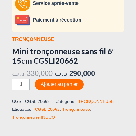
Service après-vente
Paiement à réception
TRONÇONNEUSE
Mini tronçonneuse sans fil 6″
15cm CGSLI20662
د.ت
330,000
د.ت
290,000
Ajouter au panier
UGS :
CGSLI20662
Catégorie :
TRONÇONNEUSE
Étiquettes :
CGSLI20662
,
Tronçonneuse
,
Tronçonneuse INGCO