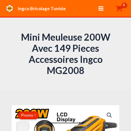
Aller
Main
Ingco Bricolage Tunisie
au
Menu
contenu
Mini Meuleuse 200W
Avec 149 Pieces
Accessoires Ingco
MG2008
Le
Le
quantité
prix
prix
Promo !
de
initial
actuel
Mini