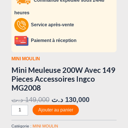
Commande expédiée sous 24/48
heures
Service après-vente
Paiement à réception
MINI MOULIN
Mini Meuleuse 200W Avec 149
Pieces Accessoires Ingco
MG2008
د.ت
149,000
د.ت
130,000
Ajouter au panier
Catégorie :
MINI MOULIN