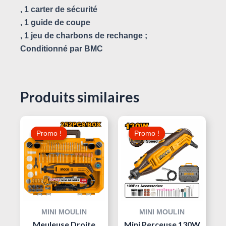
, 1 carter de sécurité
, 1 guide de coupe
, 1 jeu de charbons de rechange ;
Conditionné par BMC
Produits similaires
Le
Le
Le
Le
Prix
Prix
Prix
Prix
Promo !
Promo !
Promo !
Promo !
Initial
Actuel
Initial
Actuel
Était :
Est :
Était :
Est :
130,000 د.ت.
135,000 د.ت.
170,000 د.ت.
MINI MOULIN
MINI MOULIN
Meuleuse Droite
Mini Perceuse 130W