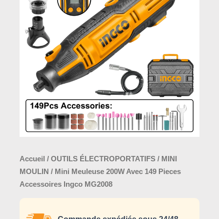
était :
est :
Meuleuse
130,0
149,000 د.ت.
200W
Avec
149
Pieces
Accessoires
Ingco
MG2008
Accueil
/
OUTILS ÉLECTROPORTATIFS
/
MINI
MOULIN
/ Mini Meuleuse 200W Avec 149 Pieces
Accessoires Ingco MG2008