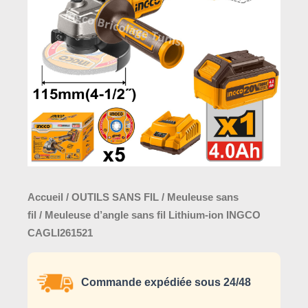
fil
Lithium-
ion
INGCO
CAGLI261521
Accueil
/
OUTILS SANS FIL
/
Meuleuse sans
fil
/ Meuleuse d’angle sans fil Lithium-ion INGCO
CAGLI261521
Commande expédiée sous 24/48