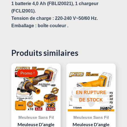
1 batterie 4,0 Ah (FBLI20021), 1 chargeur
(FCLI2001).
Tension de charge : 220-240 V~50/60 Hz.
Emballage : boîte couleur .
Produits similaires
Le
Le
Prix
Prix
Promo !
Promo !
Initial
Actuel
Était :
Est :
340,000 د.ت.
390,000 د.ت.
EN RUPTURE
DE STOCK
Meuleuse Sans Fil
Meuleuse Sans Fil
Meuleuse D’angle
Meuleuse D’angle