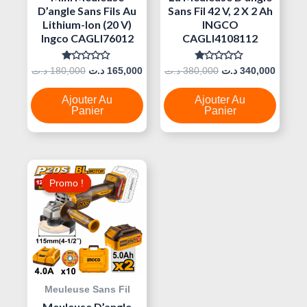
D’angle Sans Fils Au
Sans Fil 42 V, 2 X 2 Ah
Lithium-Ion (20 V)
INGCO
Ingco CAGLI76012
CAGLI4108112
Note
Note
د.ت
180,000
د.ت
165,000
د.ت
380,000
د.ت
340,000
0
0
Sur
Sur
5
5
Ajouter Au
Ajouter Au
Panier
Panier
Le
Le
Prix
Prix
Promo !
Promo !
Initial
Actuel
Était :
Est :
320,000 د.ت.
350,000 د.ت.
Meuleuse Sans Fil
Meuleuse D’angle