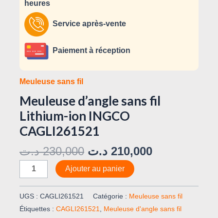
heures
Service après-vente
Paiement à réception
Meuleuse sans fil
Meuleuse d’angle sans fil
Lithium-ion INGCO
CAGLI261521
د.ت
230,000
د.ت
210,000
Ajouter au panier
UGS :
CAGLI261521
Catégorie :
Meuleuse sans fil
Étiquettes :
CAGLI261521
,
Meuleuse d'angle sans fil