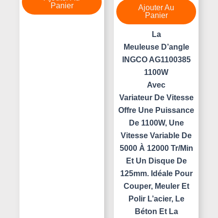
5
Panier
Ajouter Au
Panier
La
Meuleuse D’angle
INGCO AG1100385
1100W
Avec
Variateur De Vitesse
Offre Une Puissance
De 1100W, Une
Vitesse Variable De
5000 À 12000 Tr/min
Et Un Disque De
125mm. Idéale Pour
Couper, Meuler Et
Polir L’acier, Le
Béton Et La