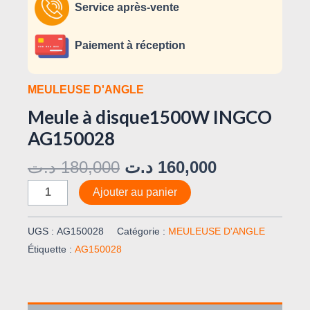
Service après-vente
Paiement à réception
MEULEUSE D'ANGLE
Meule à disque1500W INGCO
AG150028
د.ت
180,000
د.ت
160,000
Ajouter au panier
UGS :
AG150028
Catégorie :
MEULEUSE D'ANGLE
Étiquette :
AG150028