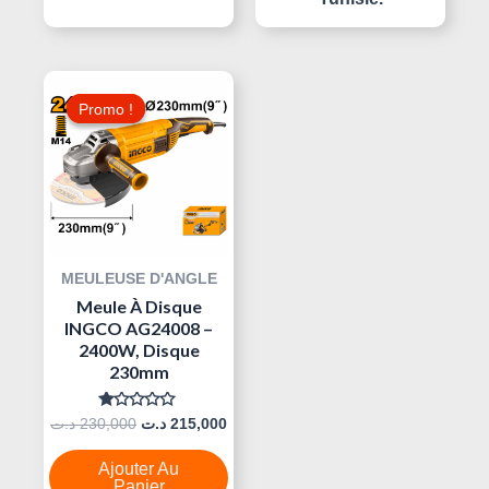
Le
Le
Prix
Prix
Promo !
Promo !
Initial
Actuel
Était :
Est :
215,000 د.ت.
230,000 د.ت.
MEULEUSE D'ANGLE
Meule À Disque
INGCO AG24008 –
2400W, Disque
230mm
Note
د.ت
230,000
د.ت
215,000
0
Sur
5
Ajouter Au
Panier