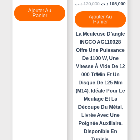
0
Note
د.ت
120,000
د.ت
105,000
Sur
0
5
Ajouter Au
Sur
5
Panier
Ajouter Au
Panier
La Meuleuse D’angle
INGCO AG110028
Offre Une Puissance
De 1100 W, Une
Vitesse À Vide De 12
000 Tr/min Et Un
Disque De 125 Mm
(M14). Idéale Pour Le
Meulage Et La
Découpe Du Métal,
Livrée Avec Une
Poignée Auxiliaire.
Disponible En
Tunisie.