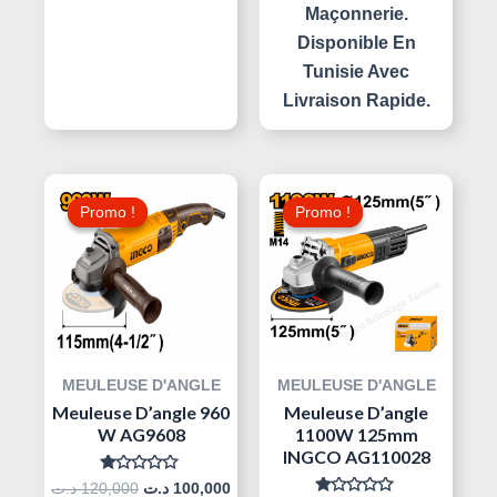
Maçonnerie.
Disponible En
Tunisie Avec
Livraison Rapide.
Le
Le
Le
Le
Prix
Prix
Prix
Prix
Promo !
Promo !
Promo !
Promo !
Initial
Actuel
Initial
Actuel
Était :
Est :
Était :
Est :
120,000 د.ت.
100,000 د.ت.
120,000 د.ت.
MEULEUSE D'ANGLE
MEULEUSE D'ANGLE
Meuleuse D’angle 960
Meuleuse D’angle
W AG9608
1100W 125mm
INGCO AG110028
Note
د.ت
120,000
د.ت
100,000