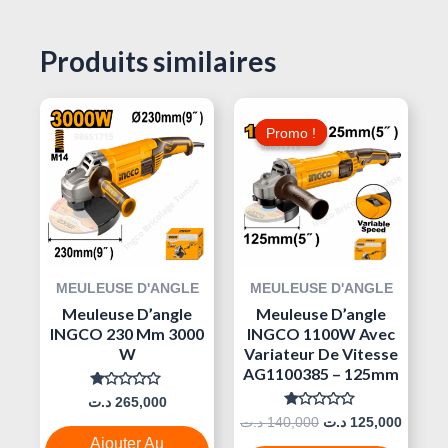
Produits similaires
Le
Le
Prix
Prix
Promo !
Promo !
Initial
Actuel
Était :
Est :
140,000 د.ت.
MEULEUSE D'ANGLE
MEULEUSE D'ANGLE
Meuleuse D’angle
Meuleuse D’angle
INGCO 230 Mm 3000
INGCO 1100W Avec
W
Variateur De Vitesse
AG1100385 – 125mm
Note
د.ت
265,000
0
Note
د.ت
140,000
د.ت
125,000
Sur
0
5
Ajouter Au
Sur