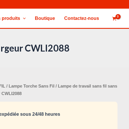
 produits
Boutique
Contactez-nous
chargeur CWLI2088
Le
FIL
/
Lampe Torche Sans Fil
/ Lampe de travail sans fil sans
x
prix
ur CWLI2088
tial
actuel
it :
est :
xpédiée sous 24/48 heures
115,000 د.ت.
135,000 د.ت.