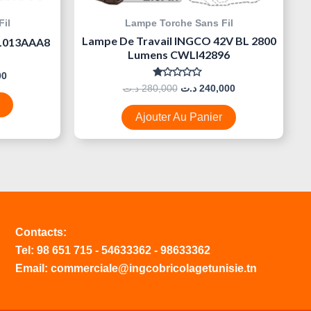
il
Lampe Torche Sans Fil
Lampe De Travail INGCO 42V BL 2800
HL013AAA8
Lumens CWLI42896
00
Note
د.ت
280,000
د.ت
240,000
0
Sur
5
Ajouter Au Panier
Contacts:
Tel:
98 651 715
-
54633
362
-
98633362
Email: commerciale@ingcobricolagetunisie.tn