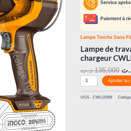
fil
Service après
sans
batterie
Paiement à ré
et
sans
Lampe Torche Sans Fi
chargeur
Lampe de travai
CWLI2088
chargeur CWL
د.ت
135,000
.ت
Ajouter au 
UGS :
CWLI2088
Catégo