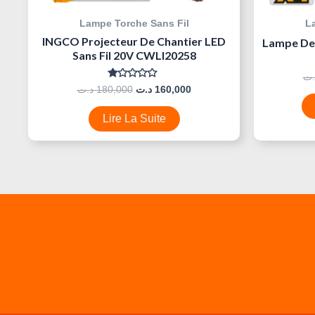
Lampe Torche Sans Fil
L
INGCO Projecteur De Chantier LED
Lampe De 
Sans Fil 20V CWLI20258
.ت
Note
د.ت
180,000
د.ت
160,000
0
Sur
5
Lire La Suite