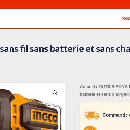
Nos
 sans fil sans batterie et sans 
Le
quantité
Accueil
/
OUTILS SANS 
pri
de
batterie et sans charge
ini
Lampe
éta
de
Commande e
travail
sans