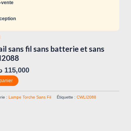
-vente
ception
l
l sans fil sans batterie et sans
I2088
د
115,000
panier
rie :
Lampe Torche Sans Fil
Étiquette :
CWLI2088