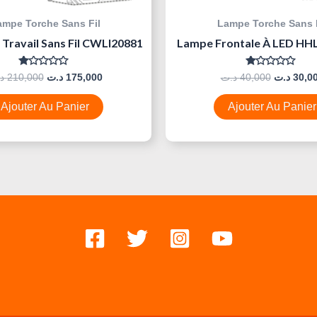
ampe Torche Sans Fil
Lampe Torche Sans F
Travail Sans Fil CWLI20881
Lampe Frontale À LED H
Note
Note
د
210,000
د.ت
175,000
د.ت
40,000
د.ت
30,0
0
0
Sur
Sur
5
5
Ajouter Au Panier
Ajouter Au Panier