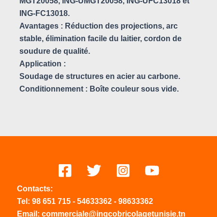
MGT20058, ING-UMGT20058, ING-UFC13018 et
ING-FC13018.
Avantages : Réduction des projections, arc
stable, élimination facile du laitier, cordon de
soudure de qualité.
Application :
Soudage de structures en acier au carbone.
Conditionnement : Boîte couleur sous vide.
Contacts:
Tel:
98 651 715
-
54633
362
-
98633362
Email: commerciale@ingcobricolagetunisie.tn