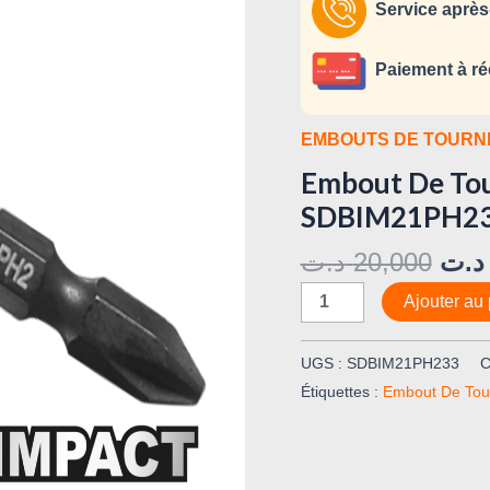
Impact
Service après
10Pièces
INGCO
Paiement à ré
SDBIM21PH233
EMBOUTS DE TOURN
Embout De Tou
SDBIM21PH2
د.ت
20,000
د.ت
Ajouter au 
UGS :
SDBIM21PH233
C
Étiquettes :
Embout De Tou