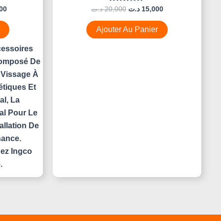
Note
00
د.ت
20,000
د.ت
15,000
0
Sur
5
Ajouter Au Panier
essoires
omposé De
 Vissage À
tiques Et
al, La
al Pour Le
allation De
nance.
hez Ingco
.