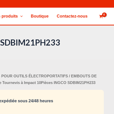
 produits
Boutique
Contactez-nous
CO SDBIM21PH233
Le
 POUR OUTILS ÉLECTROPORTATIFS
/
EMBOUTS DE
prix
e Tournevis à Impact 10Pièces INGCO SDBIM21PH233
al
actuel
 :
est :
xpédiée sous 24/48 heures
15,000 د.ت.
20,000 د.ت.