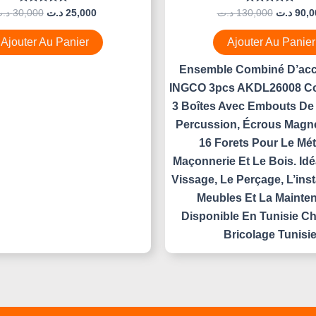
Note
Note
د.
30,000
د.ت
25,000
د.ت
130,000
د.ت
90,0
0
0
Sur
Sur
5
5
Ajouter Au Panier
Ajouter Au Panier
Ensemble Combiné D’acc
INGCO 3pcs AKDL26008 C
3 Boîtes Avec Embouts De
Percussion, Écrous Magné
16 Forets Pour Le Mét
Maçonnerie Et Le Bois. Idé
Vissage, Le Perçage, L’inst
Meubles Et La Mainte
Disponible En Tunisie C
Bricolage Tunisie