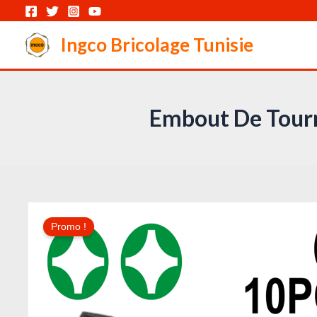
Aller
au
Ingco Bricolage Tunisie
contenu
Embout De Tour
Promo !