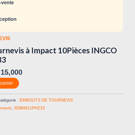
-vente
ception
EVIS
rnevis à Impact 10Pièces INGCO
33
15,000
panier
atégorie :
EMBOUTS DE TOURNEVIS
rnevis
,
SDBIM21PH233