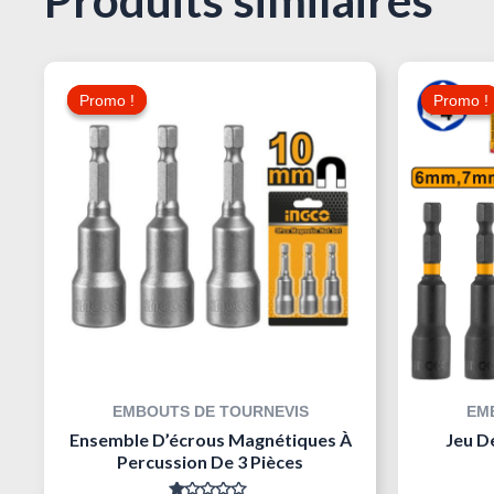
Le
Le
Prix
Prix
Promo !
Promo !
Promo !
Promo !
Initial
Actuel
Était :
Est :
15,000 د.ت.
17,000 د.ت.
EMBOUTS DE TOURNEVIS
EM
Ensemble D’écrous Magnétiques À
Jeu D
Percussion De 3 Pièces